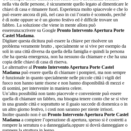
nella vita delle persone, è sicuramente quello legato al dimenticare le
chiavi di casa e rimanere fuori. Esperienza molto spiacevole e che lo
può essere ancora di più, nel caso in cui l’orario è scomodo, perché
è di notte oppure se è un giorno festivo ed è difficile trovare un
fabbro. La soluzione che viene in mente allora può
essereuna:scrivere su Google
Pronto Intervento Apertura Porte
Castel Madama
.
Digitare questa dicitura può essere la chiave per risolvere un
problema veramente brutto , specialmente se si vive per esempio da
soli in una città diversa da quella della famiglia e quindi la persona
che ha questa emergenza, non ha nessuno da chiamare e che ha una
copia delle chiavi di casa di riserva.
Le alternative al
Pronto Intervento Apertura Porte Castel
Madama
può essere quella di chiamare i pompieri, ma non sempre
è funzionale in quanto specialmente nelle piccole città i vigili del
fuoco non hanno tante risorse e non hanno disponibilità di mezzi e
di uomini, per intervenire in maniera celere.
Un’altra possibilità non tanto piacevole e conveniente può essere
quella di chiamare un fabbro, ma bisogna tenere conto che se si vive
in una grande città e soprattutto se il guaio succede di domenica o in
un altro giorno festivo, i costi non saranno per niente irrisori.
Inoltre quando non è un
Pronto Intervento Apertura Porte Castel
Madama
a compiere l’operazione di apertura, spesso si è costretti a
rompere la serratura o a danneggiarla,oppure si dovrà danneggiare o
rompere la struttura in legno.