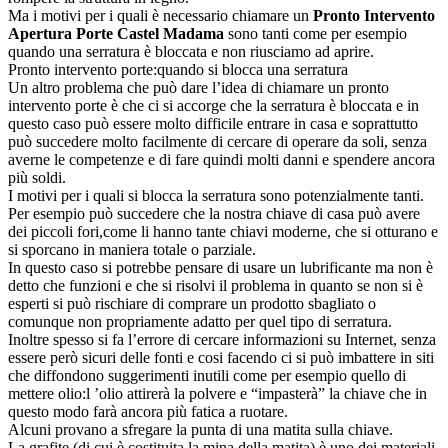
Ma i motivi per i quali è necessario chiamare un
Pronto Intervento
Apertura Porte Castel Madama
sono tanti come per esempio
quando una serratura è bloccata e non riusciamo ad aprire.
Pronto intervento porte:quando si blocca una serratura
Un altro problema che può dare l’idea di chiamare un pronto
intervento porte è che ci si accorge che la serratura è bloccata e in
questo caso può essere molto difficile entrare in casa e soprattutto
può succedere molto facilmente di cercare di operare da soli, senza
averne le competenze e di fare quindi molti danni e spendere ancora
più soldi.
I motivi per i quali si blocca la serratura sono potenzialmente tanti.
Per esempio può succedere che la nostra chiave di casa può avere
dei piccoli fori,come li hanno tante chiavi moderne, che si otturano e
si sporcano in maniera totale o parziale.
In questo caso si potrebbe pensare di usare un lubrificante ma non è
detto che funzioni e che si risolvi il problema in quanto se non si è
esperti si può rischiare di comprare un prodotto sbagliato o
comunque non propriamente adatto per quel tipo di serratura.
Inoltre spesso si fa l’errore di cercare informazioni su Internet, senza
essere però sicuri delle fonti e cosi facendo ci si può imbattere in siti
che diffondono suggerimenti inutili come per esempio quello di
mettere olio:l ’olio attirerà la polvere e “impasterà” la chiave che in
questo modo farà ancora più fatica a ruotare.
Alcuni provano a sfregare la punta di una matita sulla chiave.
La grafite (di cui è costituita la mina della matita) è uno dei materiali