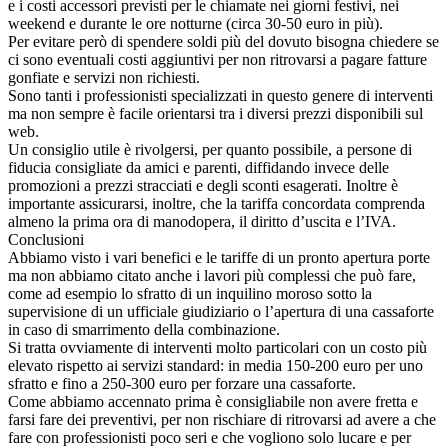
e i costi accessori previsti per le chiamate nei giorni festivi, nei
weekend e durante le ore notturne (circa 30-50 euro in più).
Per evitare però di spendere soldi più del dovuto bisogna chiedere se
ci sono eventuali costi aggiuntivi per non ritrovarsi a pagare fatture
gonfiate e servizi non richiesti.
Sono tanti i professionisti specializzati in questo genere di interventi
ma non sempre è facile orientarsi tra i diversi prezzi disponibili sul
web.
Un consiglio utile è rivolgersi, per quanto possibile, a persone di
fiducia consigliate da amici e parenti, diffidando invece delle
promozioni a prezzi stracciati e degli sconti esagerati. Inoltre è
importante assicurarsi, inoltre, che la tariffa concordata comprenda
almeno la prima ora di manodopera, il diritto d’uscita e l’IVA.
Conclusioni
Abbiamo visto i vari benefici e le tariffe di un pronto apertura porte
ma non abbiamo citato anche i lavori più complessi che può fare,
come ad esempio lo sfratto di un inquilino moroso sotto la
supervisione di un ufficiale giudiziario o l’apertura di una cassaforte
in caso di smarrimento della combinazione.
Si tratta ovviamente di interventi molto particolari con un costo più
elevato rispetto ai servizi standard: in media 150-200 euro per uno
sfratto e fino a 250-300 euro per forzare una cassaforte.
Come abbiamo accennato prima è consigliabile non avere fretta e
farsi fare dei preventivi, per non rischiare di ritrovarsi ad avere a che
fare con professionisti poco seri e che vogliono solo lucare e per