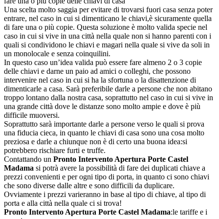
fare una o più copie delle chiavi di casa
Una scelta molto saggia per evitare di trovarsi fuori casa senza poter
entrare, nel caso in cui si dimenticano le chiavi,è sicuramente quella
di fare una o più copie. Questa soluzione è molto valida specie nel
caso in cui si vive in una città nella quale non si hanno parenti con i
quali si condividono le chiavi e magari nella quale si vive da soli in
un monolocale e senza coinquilini.
In questo caso un’idea valida può essere fare almeno 2 o 3 copie
delle chiavi e darne un paio ad amici o colleghi, che possono
intervenire nel caso in cui si ha la sfortuna o la disattenzione di
dimenticarle a casa. Sarà preferibile darle a persone che non abitano
troppo lontano dalla nostra casa, soprattutto nel caso in cui si vive in
una grande città dove le distanze sono molto ampie e dove è più
difficile muoversi.
Soprattutto sarà importante darle a persone verso le quali si prova
una fiducia cieca, in quanto le chiavi di casa sono una cosa molto
preziosa e darle a chiunque non è di certo una buona idea:si
potrebbero rischiare furti e truffe.
Contattando un
Pronto Intervento Apertura Porte Castel
Madama
si potrà avere la possibilità di fare dei duplicati chiave a
prezzi convenienti e per ogni tipo di porta, in quanto ci sono chiavi
che sono diverse dalle altre e sono difficili da duplicare.
Ovviamente i prezzi varieranno in base al tipo di chiave, al tipo di
porta e alla città nella quale ci si trova!
Pronto Intervento Apertura Porte Castel Madama
:le tariffe e i