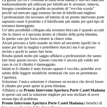
tradizionalmente più utilizzati per lubrificare le serrature, tuttavia,
bisogna considerare la grafite un prodotto di “vecchia scuola”
perchè sul mercato oggi esistono decine di lubrificanti migliori.
I professionisti che lavorano all’interno di un pronto intervento porte
sapranno usare il prodotto e il lubrificante più adatto per quel tipo di
serratura danneggiata.
Un’altra possibilità collegata alla serratura bloccata è quando accade
che la chiave si è spezzata dentro al cilindro della porta blindata.
In questo caso per forza estrarre la chiave rotta.
Alcuni provano a farlo usando un ferro ad uncinetto (quelli che si
usano per fare la maglia) e potrebbero riuscirci ma è un grosso
rischio e pochi lo sanno fare bene.
Risulta quindi molto più saggio affidarsi a professionisti che sanno
fare bene questo lavoro. Questo concetto è ancora più valido nel
caso in cui il cilindro è danneggiato.
Infatti se il cilindro è stato forzato oppure è vecchio, potrebbe aver
subito delle leggere modifiche strutturali che non ne permettono
l’apertura.
Soluzione: l’unica soluzione è chiamare un tecnico che dovrà forare
il cilindro per poter aprire la porta blindata.
Affidarsi a un
Pronto Intervento Apertura Porte Castel Madama
in questi casi sarà la soluzione migliore per non rischiare di avere
nessun tipo di problema
Pronto Intervento Apertura Porte Castel Madama
:i benefici di