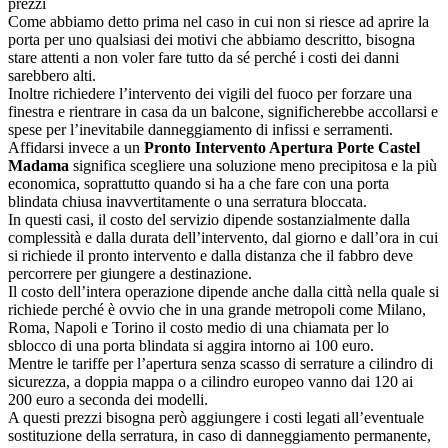
prezzi
Come abbiamo detto prima nel caso in cui non si riesce ad aprire la
porta per uno qualsiasi dei motivi che abbiamo descritto, bisogna
stare attenti a non voler fare tutto da sé perché i costi dei danni
sarebbero alti.
Inoltre richiedere l’intervento dei vigili del fuoco per forzare una
finestra e rientrare in casa da un balcone, significherebbe accollarsi e
spese per l’inevitabile danneggiamento di infissi e serramenti.
Affidarsi invece a un
Pronto Intervento Apertura Porte Castel
Madama
significa scegliere una soluzione meno precipitosa e la più
economica, soprattutto quando si ha a che fare con una porta
blindata chiusa inavvertitamente o una serratura bloccata.
In questi casi, il costo del servizio dipende sostanzialmente dalla
complessità e dalla durata dell’intervento, dal giorno e dall’ora in cui
si richiede il pronto intervento e dalla distanza che il fabbro deve
percorrere per giungere a destinazione.
Il costo dell’intera operazione dipende anche dalla città nella quale si
richiede perché è ovvio che in una grande metropoli come Milano,
Roma, Napoli e Torino il costo medio di una chiamata per lo
sblocco di una porta blindata si aggira intorno ai 100 euro.
Mentre le tariffe per l’apertura senza scasso di serrature a cilindro di
sicurezza, a doppia mappa o a cilindro europeo vanno dai 120 ai
200 euro a seconda dei modelli.
A questi prezzi bisogna però aggiungere i costi legati all’eventuale
sostituzione della serratura, in caso di danneggiamento permanente,