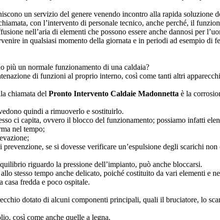
niscono un servizio del genere venendo incontro alla rapida soluzione dei
a chiamata, con l’intervento di personale tecnico, anche perché, il funzi
fusione nell’aria di elementi che possono essere anche dannosi per l’u
vvenire in qualsiasi momento della giornata e in periodi ad esempio di fe
no più un normale funzionamento di una caldaia?
nazione di funzioni al proprio interno, così come tanti altri apparecchi 
lla chiamata del
Pronto Intervento Caldaie Madonnetta
è la corrosio
vedono quindi a rimuoverlo e sostituirlo.
so ci capita, ovvero il blocco del funzionamento; possiamo infatti elen
orma nel tempo;
levazione;
 di prevenzione, se si dovesse verificare un’espulsione degli scarichi no
quilibrio riguardo la pressione dell’impianto, può anche bloccarsi.
lo stesso tempo anche delicato, poiché costituito da vari elementi e nel
na casa fredda e poco ospitale.
cchio dotato di alcuni componenti principali, quali il bruciatore, lo sca
lio, così come anche quelle a legna.