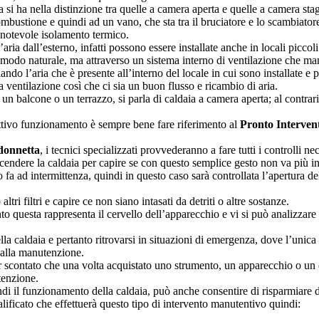
 si ha nella distinzione tra quelle a camera aperta e quelle a camera sta
combustione e quindi ad un vano, che sta tra il bruciatore e lo scambiator
n notevole isolamento termico.
ria dall’esterno, infatti possono essere installate anche in locali piccol
modo naturale, ma attraverso un sistema interno di ventilazione che mand
ando l’aria che è presente all’interno del locale in cui sono installate 
ventilazione così che ci sia un buon flusso e ricambio di aria.
n balcone o un terrazzo, si parla di caldaia a camera aperta; al contrario
attivo funzionamento è sempre bene fare riferimento al
Pronto Interven
donnetta
, i tecnici specializzati provvederanno a fare tutti i controlli
cendere la caldaia per capire se con questo semplice gesto non va più i
a ad intermittenza, quindi in questo caso sarà controllata l’apertura dell
ltri filtri e capire ce non siano intasati da detriti o altre sostanze.
o questa rappresenta il cervello dell’apparecchio e vi si può analizzare
 caldaia e pertanto ritrovarsi in situazioni di emergenza, dove l’unica
 alla manutenzione.
r scontato che una volta acquistato uno strumento, un apparecchio o un e
tenzione.
ndi il funzionamento della caldaia, può anche consentire di risparmiare 
alificato che effettuerà questo tipo di intervento manutentivo quindi: