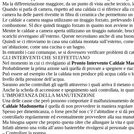
Ma la differenziazione maggiore, da un punto di vista anche tecnico, la
Quando si parla di camera, rispetto ad una caldaia ci si riferisce alla 
camera ha delle pareti rivestite in fibra di ceramica che permettono u
Le caldaie a camera stagna utilizzano un tiraggio forzato, prelevando l’a
combustione. SI dice quindi tiraggio forzato in quanto non avviene in 
Mentre le caldaie a camera aperta utilizzano un tiraggio naturale, bruci
scarichi avvengano all’esterno. Queste necessitano anche di una buona 
Quindi se ci ritroviamo in casa una caldaia montata sull’esterno, come u
un’abitazione, come una cucina o un bagno.
In entrambi i casi comunque, se si dovessero verificare problemi di c
GLI INTERVENTI CHE SI EFFETTUANO
Nel momento in cui ci rivolgiamo al
Pronto Intervento Caldaie Ma
Probabilmente la prima azione sarà quella di provare a spegnere e riac
Può essere ad esempio che la caldaia non produce più acqua calda o lo f
livello della pressione dell’acqua.
Saranno anche controllati gli ugelli attraverso i quali arriva il metano o a
Anche la scheda di accensione e spegnimento sarà controllata, in quant
L’IMPORTANZA DELLA MANUTENZIONE
Una delle cause che però possono comportare il malfunzionamento della
Caldaie Madonnetta
è quella di non provvedere in maniera regolare
Spesso per dimenticanza, o forse perché non c’è l’abitudine e si dà pe
controllarlo regolarmente ed eventualmente provvedere alla sua manu
Ma bisogna sapere che proprio questa oltre che allungare la vita e qui
Infatti almeno una volta all’anno basterebbe rivolgersi al personale qu
– Controllare la pompa