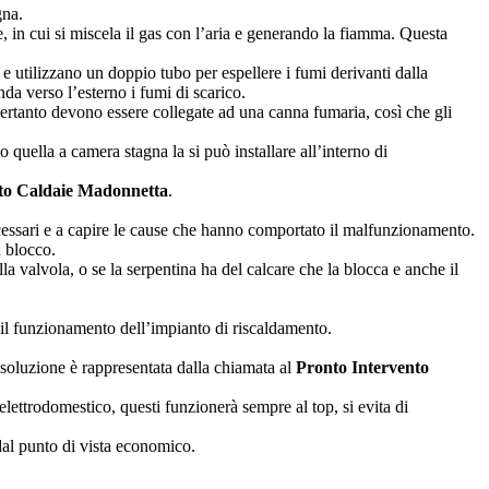
gna.
e, in cui si miscela il gas con l’aria e generando la fiamma. Questa
i e utilizzano un doppio tubo per espellere i fumi derivanti dalla
a verso l’esterno i fumi di scarico.
e pertanto devono essere collegate ad una canna fumaria, così che gli
 quella a camera stagna la si può installare all’interno di
to Caldaie Madonnetta
.
 necessari e a capire le cause che hanno comportato il malfunzionamento.
n blocco.
a valvola, o se la serpentina ha del calcare che la blocca e anche il
 il funzionamento dell’impianto di riscaldamento.
 soluzione è rappresentata dalla chiamata al
Pronto Intervento
lettrodomestico, questi funzionerà sempre al top, si evita di
dal punto di vista economico.