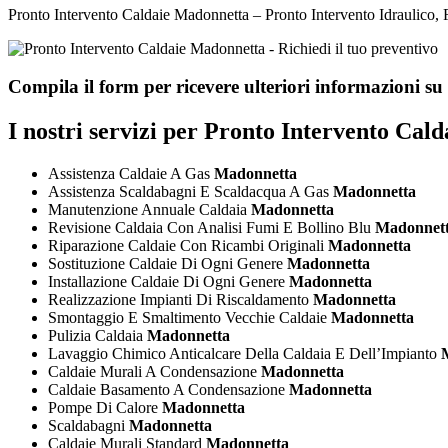
Pronto Intervento Caldaie Madonnetta – Pronto Intervento Idraulico, Fa
Compila il form per ricevere ulteriori informazioni su
I nostri servizi per
Pronto Intervento Cald
Assistenza Caldaie A Gas
Madonnetta
Assistenza Scaldabagni E Scaldacqua A Gas
Madonnetta
Manutenzione Annuale Caldaia
Madonnetta
Revisione Caldaia Con Analisi Fumi E Bollino Blu
Madonnet
Riparazione Caldaie Con Ricambi Originali
Madonnetta
Sostituzione Caldaie Di Ogni Genere
Madonnetta
Installazione Caldaie Di Ogni Genere
Madonnetta
Realizzazione Impianti Di Riscaldamento
Madonnetta
Smontaggio E Smaltimento Vecchie Caldaie
Madonnetta
Pulizia Caldaia
Madonnetta
Lavaggio Chimico Anticalcare Della Caldaia E Dell’Impianto
Caldaie Murali A Condensazione
Madonnetta
Caldaie Basamento A Condensazione
Madonnetta
Pompe Di Calore
Madonnetta
Scaldabagni
Madonnetta
Caldaie Murali Standard
Madonnetta