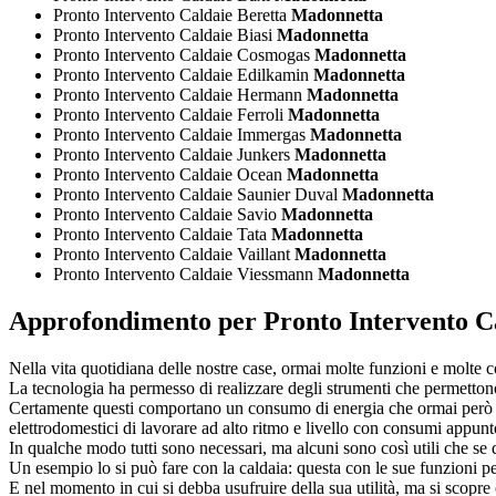
Pronto Intervento Caldaie Beretta
Madonnetta
Pronto Intervento Caldaie Biasi
Madonnetta
Pronto Intervento Caldaie Cosmogas
Madonnetta
Pronto Intervento Caldaie Edilkamin
Madonnetta
Pronto Intervento Caldaie Hermann
Madonnetta
Pronto Intervento Caldaie Ferroli
Madonnetta
Pronto Intervento Caldaie Immergas
Madonnetta
Pronto Intervento Caldaie Junkers
Madonnetta
Pronto Intervento Caldaie Ocean
Madonnetta
Pronto Intervento Caldaie Saunier Duval
Madonnetta
Pronto Intervento Caldaie Savio
Madonnetta
Pronto Intervento Caldaie Tata
Madonnetta
Pronto Intervento Caldaie Vaillant
Madonnetta
Pronto Intervento Caldaie Viessmann
Madonnetta
Approfondimento per
Pronto Intervento 
Nella vita quotidiana delle nostre case, ormai molte funzioni e molte co
La tecnologia ha permesso di realizzare degli strumenti che permetton
Certamente questi comportano un consumo di energia che ormai però è 
elettrodomestici di lavorare ad alto ritmo e livello con consumi appunto
In qualche modo tutti sono necessari, ma alcuni sono così utili che se
Un esempio lo si può fare con la caldaia: questa con le sue funzioni per
E nel momento in cui si debba usufruire della sua utilità, ma si scopr