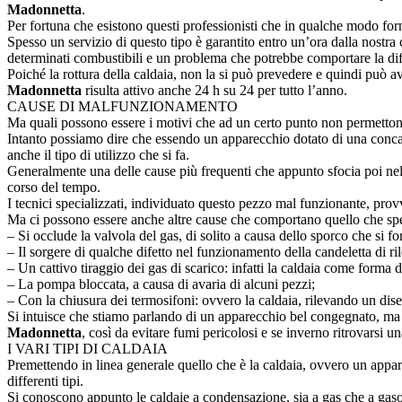
Madonnetta
.
Per fortuna che esistono questi professionisti che in qualche modo for
Spesso un servizio di questo tipo è garantito entro un’ora dalla nostr
determinati combustibili e un problema che potrebbe comportare la dif
Poiché la rottura della caldaia, non la si può prevedere e quindi può a
Madonnetta
risulta attivo anche 24 h su 24 per tutto l’anno.
CAUSE DI MALFUNZIONAMENTO
Ma quali possono essere i motivi che ad un certo punto non permetto
Intanto possiamo dire che essendo un apparecchio dotato di una concate
anche il tipo di utilizzo che si fa.
Generalmente una delle cause più frequenti che appunto sfocia poi ne
corso del tempo.
I tecnici specializzati, individuato questo pezzo mal funzionante, prov
Ma ci possono essere anche altre cause che comportano quello che spes
– Si occlude la valvola del gas, di solito a causa dello sporco che si f
– Il sorgere di qualche difetto nel funzionamento della candeletta di ri
– Un cattivo tiraggio dei gas di scarico: infatti la caldaia come forma
– La pompa bloccata, a causa di avaria di alcuni pezzi;
– Con la chiusura dei termosifoni: ovvero la caldaia, rilevando un dise
Si intuisce che stiamo parlando di un apparecchio bel congegnato, ma al
Madonnetta
, così da evitare fumi pericolosi e se inverno ritrovarsi u
I VARI TIPI DI CALDAIA
Premettendo in linea generale quello che è la caldaia, ovvero un appare
differenti tipi.
Si conoscono appunto le caldaie a condensazione, sia a gas che a gaso