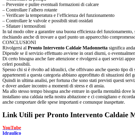
– Prevenire e pulire eventuali formazioni di calcare
– Controllare l’albero rotante
– Verificare la temperatura e l’efficienza del funzionamento
– Controllare le valvole e possibili strati ossidati
– Sfiatare i termosifoni
In tal modo oltre a garantire una buona efficienza del funzionamento, 
rischiando anche di trovare a quel punto un apparecchio compromesso
CONCLUSIONI
Rivolgersi al
Pronto Intervento Caldaie Madonnetta
significa anda
Dipende se il servizio effettuato avviene in orari diurni, o eventualment
Di certo bisogna anche fare attenzione e rivolgersi a quei servizi appos
celeri possibili.
Spesso chi si è rivolto ad idraulici, che offrivano anche questo tipo d
appartenenti a questa categoria abbiano approfittato di situazioni del g
Quindi in ultima analisi, per fortuna che sono stati previsti questi ser
e dover andare incontro a momenti di stress e di ansia.
Ma allo stesso tempo bisogna anche entrare in quella mentalità dove le
installano una caldaia nella nostra abitazione e ci consigliano e ricord
anche comportare delle spese importanti e comunque inaspettate.
Link Utili per
Pronto Intervento Caldaie 
YouTube
Idraulico