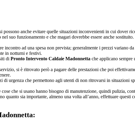
si possono anche evitare quelle situazioni inconvenienti in cui dover ri
 nel suo funzionamento e che magari dovrebbe essere anche sostituito.
re incontro ad una spesa non prevista; generalmente i prezzi variano da
e in notturni e festivi.
iti di
Pronto Intervento Caldaie Madonnetta
che applicano sempre un
i servizio, si è ritrovato però a pagare delle prestazioni che poi effetti
enere.
vizi di urgenza che permettono agli utenti di non ritrovarsi in situazioni 
 cose che si usano hanno bisogno di manutenzione, quindi pulizia, contro
ano quanto sia importante, almeno una volta all’anno, effettuare questi c
Madonnetta: