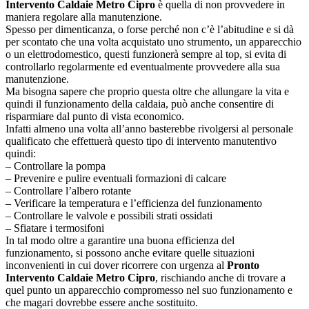
Intervento Caldaie Metro Cipro
è quella di non provvedere in
maniera regolare alla manutenzione.
Spesso per dimenticanza, o forse perché non c’è l’abitudine e si dà
per scontato che una volta acquistato uno strumento, un apparecchio
o un elettrodomestico, questi funzionerà sempre al top, si evita di
controllarlo regolarmente ed eventualmente provvedere alla sua
manutenzione.
Ma bisogna sapere che proprio questa oltre che allungare la vita e
quindi il funzionamento della caldaia, può anche consentire di
risparmiare dal punto di vista economico.
Infatti almeno una volta all’anno basterebbe rivolgersi al personale
qualificato che effettuerà questo tipo di intervento manutentivo
quindi:
– Controllare la pompa
– Prevenire e pulire eventuali formazioni di calcare
– Controllare l’albero rotante
– Verificare la temperatura e l’efficienza del funzionamento
– Controllare le valvole e possibili strati ossidati
– Sfiatare i termosifoni
In tal modo oltre a garantire una buona efficienza del
funzionamento, si possono anche evitare quelle situazioni
inconvenienti in cui dover ricorrere con urgenza al
Pronto
Intervento Caldaie Metro Cipro
, rischiando anche di trovare a
quel punto un apparecchio compromesso nel suo funzionamento e
che magari dovrebbe essere anche sostituito.