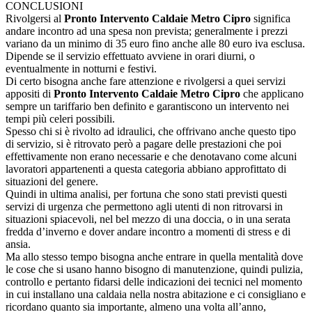
CONCLUSIONI
Rivolgersi al
Pronto Intervento Caldaie Metro Cipro
significa
andare incontro ad una spesa non prevista; generalmente i prezzi
variano da un minimo di 35 euro fino anche alle 80 euro iva esclusa.
Dipende se il servizio effettuato avviene in orari diurni, o
eventualmente in notturni e festivi.
Di certo bisogna anche fare attenzione e rivolgersi a quei servizi
appositi di
Pronto Intervento Caldaie Metro Cipro
che applicano
sempre un tariffario ben definito e garantiscono un intervento nei
tempi più celeri possibili.
Spesso chi si è rivolto ad idraulici, che offrivano anche questo tipo
di servizio, si è ritrovato però a pagare delle prestazioni che poi
effettivamente non erano necessarie e che denotavano come alcuni
lavoratori appartenenti a questa categoria abbiano approfittato di
situazioni del genere.
Quindi in ultima analisi, per fortuna che sono stati previsti questi
servizi di urgenza che permettono agli utenti di non ritrovarsi in
situazioni spiacevoli, nel bel mezzo di una doccia, o in una serata
fredda d’inverno e dover andare incontro a momenti di stress e di
ansia.
Ma allo stesso tempo bisogna anche entrare in quella mentalità dove
le cose che si usano hanno bisogno di manutenzione, quindi pulizia,
controllo e pertanto fidarsi delle indicazioni dei tecnici nel momento
in cui installano una caldaia nella nostra abitazione e ci consigliano e
ricordano quanto sia importante, almeno una volta all’anno,