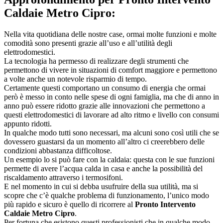
Caldaie Metro Cipro:
Nella vita quotidiana delle nostre case, ormai molte funzioni e molte
comodità sono presenti grazie all’uso e all’utilità degli
elettrodomestici.
La tecnologia ha permesso di realizzare degli strumenti che
permettono di vivere in situazioni di comfort maggiore e permettono
a volte anche un notevole risparmio di tempo.
Certamente questi comportano un consumo di energia che ormai
però è messo in conto nelle spese di ogni famiglia, ma che di anno in
anno può essere ridotto grazie alle innovazioni che permettono a
questi elettrodomestici di lavorare ad alto ritmo e livello con consumi
appunto ridotti.
In qualche modo tutti sono necessari, ma alcuni sono così utili che se
dovessero guastarsi da un momento all’altro ci creerebbero delle
condizioni abbastanza difficoltose.
Un esempio lo si può fare con la caldaia: questa con le sue funzioni
permette di avere l’acqua calda in casa e anche la possibilità del
riscaldamento attraverso i termosifoni.
E nel momento in cui si debba usufruire della sua utilità, ma si
scopre che c’è qualche problema di funzionamento, l’unico modo
più rapido e sicuro è quello di ricorrere al
Pronto Intervento
Caldaie Metro Cipro
.
Per fortuna che esistono questi professionisti che in qualche modo