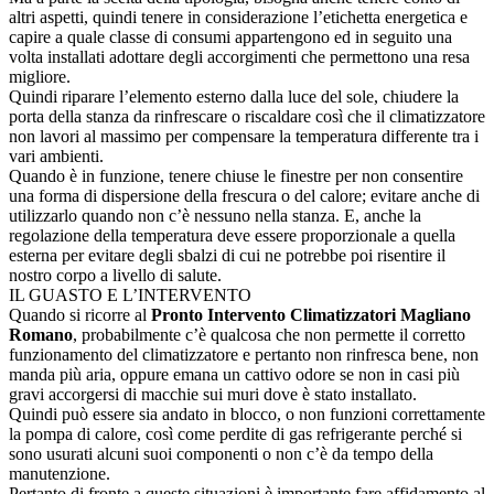
altri aspetti, quindi tenere in considerazione l’etichetta energetica e
capire a quale classe di consumi appartengono ed in seguito una
volta installati adottare degli accorgimenti che permettono una resa
migliore.
Quindi riparare l’elemento esterno dalla luce del sole, chiudere la
porta della stanza da rinfrescare o riscaldare così che il climatizzatore
non lavori al massimo per compensare la temperatura differente tra i
vari ambienti.
Quando è in funzione, tenere chiuse le finestre per non consentire
una forma di dispersione della frescura o del calore; evitare anche di
utilizzarlo quando non c’è nessuno nella stanza. E, anche la
regolazione della temperatura deve essere proporzionale a quella
esterna per evitare degli sbalzi di cui ne potrebbe poi risentire il
nostro corpo a livello di salute.
IL GUASTO E L’INTERVENTO
Quando si ricorre al
Pronto Intervento Climatizzatori Magliano
Romano
, probabilmente c’è qualcosa che non permette il corretto
funzionamento del climatizzatore e pertanto non rinfresca bene, non
manda più aria, oppure emana un cattivo odore se non in casi più
gravi accorgersi di macchie sui muri dove è stato installato.
Quindi può essere sia andato in blocco, o non funzioni correttamente
la pompa di calore, così come perdite di gas refrigerante perché si
sono usurati alcuni suoi componenti o non c’è da tempo della
manutenzione.
Pertanto di fronte a queste situazioni è importante fare affidamento al