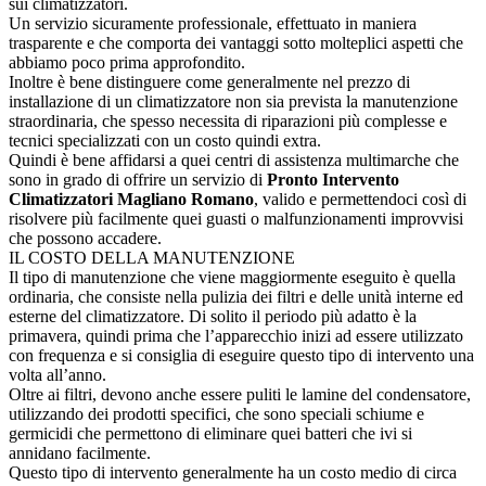
sui climatizzatori.
Un servizio sicuramente professionale, effettuato in maniera
trasparente e che comporta dei vantaggi sotto molteplici aspetti che
abbiamo poco prima approfondito.
Inoltre è bene distinguere come generalmente nel prezzo di
installazione di un climatizzatore non sia prevista la manutenzione
straordinaria, che spesso necessita di riparazioni più complesse e
tecnici specializzati con un costo quindi extra.
Quindi è bene affidarsi a quei centri di assistenza multimarche che
sono in grado di offrire un servizio di
Pronto Intervento
Climatizzatori Magliano Romano
, valido e permettendoci così di
risolvere più facilmente quei guasti o malfunzionamenti improvvisi
che possono accadere.
IL COSTO DELLA MANUTENZIONE
Il tipo di manutenzione che viene maggiormente eseguito è quella
ordinaria, che consiste nella pulizia dei filtri e delle unità interne ed
esterne del climatizzatore. Di solito il periodo più adatto è la
primavera, quindi prima che l’apparecchio inizi ad essere utilizzato
con frequenza e si consiglia di eseguire questo tipo di intervento una
volta all’anno.
Oltre ai filtri, devono anche essere puliti le lamine del condensatore,
utilizzando dei prodotti specifici, che sono speciali schiume e
germicidi che permettono di eliminare quei batteri che ivi si
annidano facilmente.
Questo tipo di intervento generalmente ha un costo medio di circa