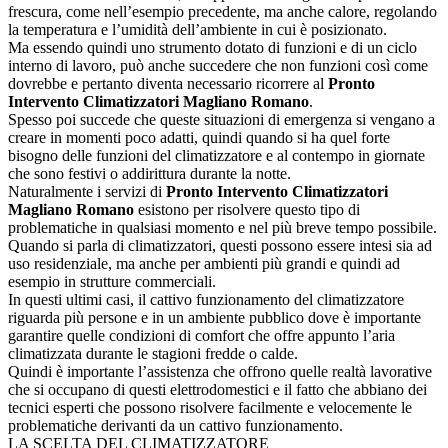
frescura, come nell’esempio precedente, ma anche calore, regolando
la temperatura e l’umidità dell’ambiente in cui è posizionato.
Ma essendo quindi uno strumento dotato di funzioni e di un ciclo
interno di lavoro, può anche succedere che non funzioni così come
dovrebbe e pertanto diventa necessario ricorrere al
Pronto
Intervento Climatizzatori Magliano Romano
.
Spesso poi succede che queste situazioni di emergenza si vengano a
creare in momenti poco adatti, quindi quando si ha quel forte
bisogno delle funzioni del climatizzatore e al contempo in giornate
che sono festivi o addirittura durante la notte.
Naturalmente i servizi di
Pronto Intervento Climatizzatori
Magliano Romano
esistono per risolvere questo tipo di
problematiche in qualsiasi momento e nel più breve tempo possibile.
Quando si parla di climatizzatori, questi possono essere intesi sia ad
uso residenziale, ma anche per ambienti più grandi e quindi ad
esempio in strutture commerciali.
In questi ultimi casi, il cattivo funzionamento del climatizzatore
riguarda più persone e in un ambiente pubblico dove è importante
garantire quelle condizioni di comfort che offre appunto l’aria
climatizzata durante le stagioni fredde o calde.
Quindi è importante l’assistenza che offrono quelle realtà lavorative
che si occupano di questi elettrodomestici e il fatto che abbiano dei
tecnici esperti che possono risolvere facilmente e velocemente le
problematiche derivanti da un cattivo funzionamento.
LA SCELTA DEL CLIMATIZZATORE