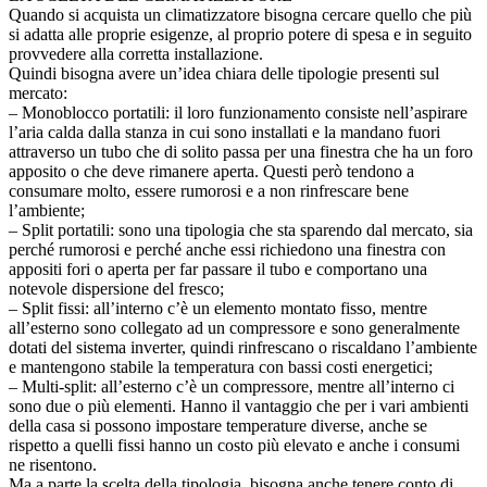
Quando si acquista un climatizzatore bisogna cercare quello che più
si adatta alle proprie esigenze, al proprio potere di spesa e in seguito
provvedere alla corretta installazione.
Quindi bisogna avere un’idea chiara delle tipologie presenti sul
mercato:
– Monoblocco portatili: il loro funzionamento consiste nell’aspirare
l’aria calda dalla stanza in cui sono installati e la mandano fuori
attraverso un tubo che di solito passa per una finestra che ha un foro
apposito o che deve rimanere aperta. Questi però tendono a
consumare molto, essere rumorosi e a non rinfrescare bene
l’ambiente;
– Split portatili: sono una tipologia che sta sparendo dal mercato, sia
perché rumorosi e perché anche essi richiedono una finestra con
appositi fori o aperta per far passare il tubo e comportano una
notevole dispersione del fresco;
– Split fissi: all’interno c’è un elemento montato fisso, mentre
all’esterno sono collegato ad un compressore e sono generalmente
dotati del sistema inverter, quindi rinfrescano o riscaldano l’ambiente
e mantengono stabile la temperatura con bassi costi energetici;
– Multi-split: all’esterno c’è un compressore, mentre all’interno ci
sono due o più elementi. Hanno il vantaggio che per i vari ambienti
della casa si possono impostare temperature diverse, anche se
rispetto a quelli fissi hanno un costo più elevato e anche i consumi
ne risentono.
Ma a parte la scelta della tipologia, bisogna anche tenere conto di