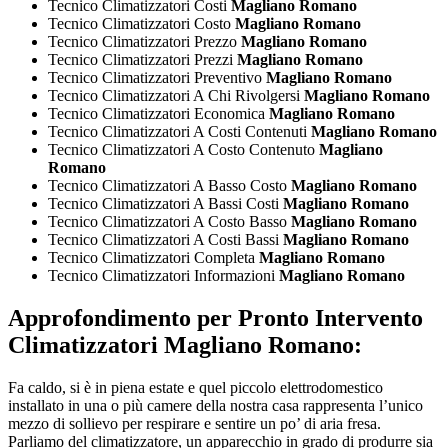
Tecnico Climatizzatori Costi
Magliano Romano
Tecnico Climatizzatori Costo
Magliano Romano
Tecnico Climatizzatori Prezzo
Magliano Romano
Tecnico Climatizzatori Prezzi
Magliano Romano
Tecnico Climatizzatori Preventivo
Magliano Romano
Tecnico Climatizzatori A Chi Rivolgersi
Magliano Romano
Tecnico Climatizzatori Economica
Magliano Romano
Tecnico Climatizzatori A Costi Contenuti
Magliano Romano
Tecnico Climatizzatori A Costo Contenuto
Magliano
Romano
Tecnico Climatizzatori A Basso Costo
Magliano Romano
Tecnico Climatizzatori A Bassi Costi
Magliano Romano
Tecnico Climatizzatori A Costo Basso
Magliano Romano
Tecnico Climatizzatori A Costi Bassi
Magliano Romano
Tecnico Climatizzatori Completa
Magliano Romano
Tecnico Climatizzatori Informazioni
Magliano Romano
Approfondimento per
Pronto Intervento
Climatizzatori Magliano Romano:
Fa caldo, si è in piena estate e quel piccolo elettrodomestico
installato in una o più camere della nostra casa rappresenta l’unico
mezzo di sollievo per respirare e sentire un po’ di aria fresa.
Parliamo del climatizzatore, un apparecchio in grado di produrre sia