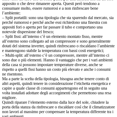
apposito o che deve rimanere aperta. Questi però tendono a
consumare molto, essere rumorosi e a non rinfrescare bene
l’ambiente;
– Split portatili: sono una tipologia che sta sparendo dal mercato, sia
perché rumorosi e perché anche essi richiedono una finestra con
appositi fori o aperta per far passare il tubo e comportano una
notevole dispersione del fresco;
– Split fissi: all’interno c’è un elemento montato fisso, mentre
all’esterno sono collegato ad un compressore e sono generalmente
dotati del sistema inverter, quindi rinfrescano o riscaldano l’ambiente
e mantengono stabile la temperatura con bassi costi energetici;
– Multi-split: all’esterno c’è un compressore, mentre all’interno ci
sono due o più elementi. Hanno il vantaggio che per i vari ambienti
della casa si possono impostare temperature diverse, anche se
rispetto a quelli fissi hanno un costo più elevato e anche i consumi
ne risentono.
Ma a parte la scelta della tipologia, bisogna anche tenere conto di
altri aspetti, quindi tenere in considerazione l’etichetta energetica e
capire a quale classe di consumi appartengono ed in seguito una
volta installati adottare degli accorgimenti che permettono una resa
migliore.
Quindi riparare l’elemento esterno dalla luce del sole, chiudere la
porta della stanza da rinfrescare o riscaldare così che il climatizzatore
non lavori al massimo per compensare la temperatura differente tra i
vari ambienti.