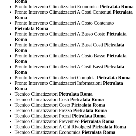
Roma
Pronto Intervento Climatizzatori Economica
Pietralata Roma
Pronto Intervento Climatizzatori A Costi Contenuti
Pietralata
Roma
Pronto Intervento Climatizzatori A Costo Contenuto
Pietralata Roma
Pronto Intervento Climatizzatori A Basso Costo
Pietralata
Roma
Pronto Intervento Climatizzatori A Bassi Costi
Pietralata
Roma
Pronto Intervento Climatizzatori A Costo Basso
Pietralata
Roma
Pronto Intervento Climatizzatori A Costi Bassi
Pietralata
Roma
Pronto Intervento Climatizzatori Completa
Pietralata Roma
Pronto Intervento Climatizzatori Informazioni
Pietralata
Roma
Tecnico Climatizzatori
Pietralata Roma
Tecnico Climatizzatori Costi
Pietralata Roma
Tecnico Climatizzatori Costo
Pietralata Roma
Tecnico Climatizzatori Prezzo
Pietralata Roma
Tecnico Climatizzatori Prezzi
Pietralata Roma
Tecnico Climatizzatori Preventivo
Pietralata Roma
Tecnico Climatizzatori A Chi Rivolgersi
Pietralata Roma
Tecnico Climatizzatori Economica
Pietralata Roma