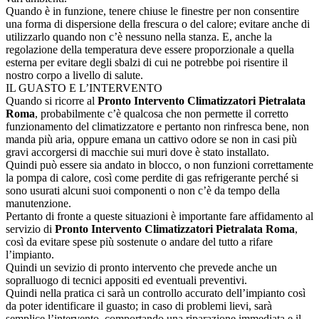
Quando è in funzione, tenere chiuse le finestre per non consentire
una forma di dispersione della frescura o del calore; evitare anche di
utilizzarlo quando non c’è nessuno nella stanza. E, anche la
regolazione della temperatura deve essere proporzionale a quella
esterna per evitare degli sbalzi di cui ne potrebbe poi risentire il
nostro corpo a livello di salute.
IL GUASTO E L’INTERVENTO
Quando si ricorre al
Pronto Intervento Climatizzatori Pietralata
Roma
, probabilmente c’è qualcosa che non permette il corretto
funzionamento del climatizzatore e pertanto non rinfresca bene, non
manda più aria, oppure emana un cattivo odore se non in casi più
gravi accorgersi di macchie sui muri dove è stato installato.
Quindi può essere sia andato in blocco, o non funzioni correttamente
la pompa di calore, così come perdite di gas refrigerante perché si
sono usurati alcuni suoi componenti o non c’è da tempo della
manutenzione.
Pertanto di fronte a queste situazioni è importante fare affidamento al
servizio di
Pronto Intervento Climatizzatori Pietralata Roma
,
così da evitare spese più sostenute o andare del tutto a rifare
l’impianto.
Quindi un sevizio di pronto intervento che prevede anche un
sopralluogo di tecnici appositi ed eventuali preventivi.
Quindi nella pratica ci sarà un controllo accurato dell’impianto così
da poter identificare il guasto; in caso di problemi lievi, sarà
semplice l’intervento, comportando una riparazione immediata e il