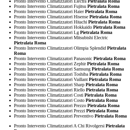
Pronto Intervento Climatizzatori Electra
Pietralata Roma
Pronto Intervento Climatizzatori Fujitsu
Pietralata Roma
Pronto Intervento Climatizzatori Haier
Pietralata Roma
Pronto Intervento Climatizzatori Hisense
Pietralata Roma
Pronto Intervento Climatizzatori Hitachi
Pietralata Roma
Pronto Intervento Climatizzatori Hokkaido
Pietralata Roma
Pronto Intervento Climatizzatori Lg
Pietralata Roma
Pronto Intervento Climatizzatori Mitsubishi Electric
Pietralata Roma
Pronto Intervento Climatizzatori Olimpia Splendid
Pietralata
Roma
Pronto Intervento Climatizzatori Panasonic
Pietralata Roma
Pronto Intervento Climatizzatori Zephir
Pietralata Roma
Pronto Intervento Climatizzatori Samsung
Pietralata Roma
Pronto Intervento Climatizzatori Toshiba
Pietralata Roma
Pronto Intervento Climatizzatori Vaillant
Pietralata Roma
Pronto Intervento Climatizzatori Sharp
Pietralata Roma
Pronto Intervento Climatizzatori Riello
Pietralata Roma
Pronto Intervento Climatizzatori Costi
Pietralata Roma
Pronto Intervento Climatizzatori Costo
Pietralata Roma
Pronto Intervento Climatizzatori Prezzo
Pietralata Roma
Pronto Intervento Climatizzatori Prezzi
Pietralata Roma
Pronto Intervento Climatizzatori Preventivo
Pietralata Roma
Pronto Intervento Climatizzatori A Chi Rivolgersi
Pietralata