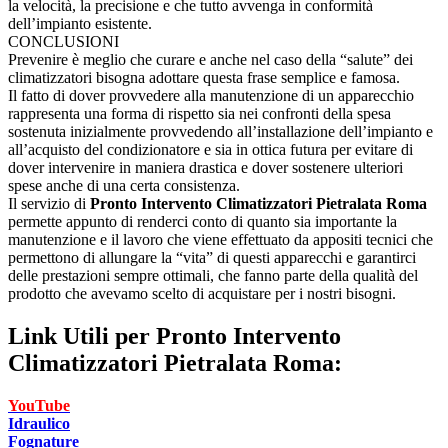
la velocità, la precisione e che tutto avvenga in conformità
dell’impianto esistente.
CONCLUSIONI
Prevenire è meglio che curare e anche nel caso della “salute” dei
climatizzatori bisogna adottare questa frase semplice e famosa.
Il fatto di dover provvedere alla manutenzione di un apparecchio
rappresenta una forma di rispetto sia nei confronti della spesa
sostenuta inizialmente provvedendo all’installazione dell’impianto e
all’acquisto del condizionatore e sia in ottica futura per evitare di
dover intervenire in maniera drastica e dover sostenere ulteriori
spese anche di una certa consistenza.
Il servizio di
Pronto Intervento Climatizzatori Pietralata Roma
permette appunto di renderci conto di quanto sia importante la
manutenzione e il lavoro che viene effettuato da appositi tecnici che
permettono di allungare la “vita” di questi apparecchi e garantirci
delle prestazioni sempre ottimali, che fanno parte della qualità del
prodotto che avevamo scelto di acquistare per i nostri bisogni.
Link Utili per
Pronto Intervento
Climatizzatori Pietralata Roma:
YouTube
Idraulico
Fognature