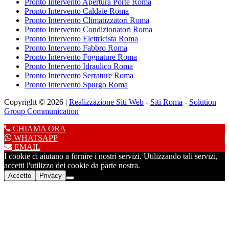
Pronto Intervento Apertura Porte Roma
Pronto Intervento Caldaie Roma
Pronto Intervento Climatizzatori Roma
Pronto Intervento Condizionatori Roma
Pronto Intervento Elettricista Roma
Pronto Intervento Fabbro Roma
Pronto Intervento Fognature Roma
Pronto Intervento Idraulico Roma
Pronto Intervento Serrature Roma
Pronto Intervento Spurgo Roma
Copyright © 2026 |
Realizzazione Siti Web
-
Siti Roma
-
Solution
Group Communication
CHIAMA ORA
WHATSAPP
EMAIL
I cookie ci aiutano a fornire i nostri servizi. Utilizzando tali servizi,
accetti l'utilizzo dei cookie da parte nostra.
Accetto
Privacy