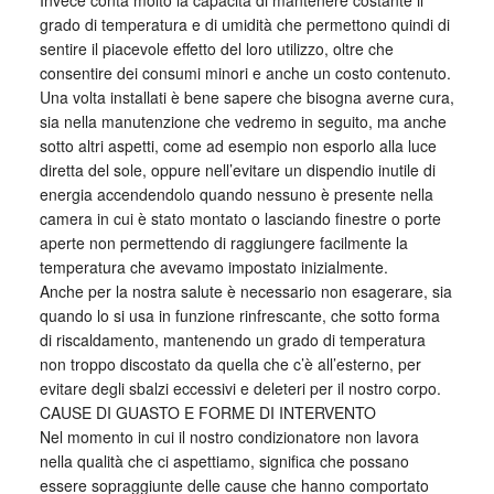
Invece conta molto la capacità di mantenere costante il
grado di temperatura e di umidità che permettono quindi di
sentire il piacevole effetto del loro utilizzo, oltre che
consentire dei consumi minori e anche un costo contenuto.
Una volta installati è bene sapere che bisogna averne cura,
sia nella manutenzione che vedremo in seguito, ma anche
sotto altri aspetti, come ad esempio non esporlo alla luce
diretta del sole, oppure nell’evitare un dispendio inutile di
energia accendendolo quando nessuno è presente nella
camera in cui è stato montato o lasciando finestre o porte
aperte non permettendo di raggiungere facilmente la
temperatura che avevamo impostato inizialmente.
Anche per la nostra salute è necessario non esagerare, sia
quando lo si usa in funzione rinfrescante, che sotto forma
di riscaldamento, mantenendo un grado di temperatura
non troppo discostato da quella che c’è all’esterno, per
evitare degli sbalzi eccessivi e deleteri per il nostro corpo.
CAUSE DI GUASTO E FORME DI INTERVENTO
Nel momento in cui il nostro condizionatore non lavora
nella qualità che ci aspettiamo, significa che possano
essere sopraggiunte delle cause che hanno comportato