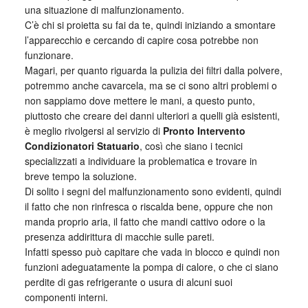
una situazione di malfunzionamento.
C’è chi si proietta su fai da te, quindi iniziando a smontare
l’apparecchio e cercando di capire cosa potrebbe non
funzionare.
Magari, per quanto riguarda la pulizia dei filtri dalla polvere,
potremmo anche cavarcela, ma se ci sono altri problemi o
non sappiamo dove mettere le mani, a questo punto,
piuttosto che creare dei danni ulteriori a quelli già esistenti,
è meglio rivolgersi al servizio di
Pronto Intervento
Condizionatori Statuario
, così che siano i tecnici
specializzati a individuare la problematica e trovare in
breve tempo la soluzione.
Di solito i segni del malfunzionamento sono evidenti, quindi
il fatto che non rinfresca o riscalda bene, oppure che non
manda proprio aria, il fatto che mandi cattivo odore o la
presenza addirittura di macchie sulle pareti.
Infatti spesso può capitare che vada in blocco e quindi non
funzioni adeguatamente la pompa di calore, o che ci siano
perdite di gas refrigerante o usura di alcuni suoi
componenti interni.