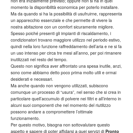
non era inizialmente previsto; oppure non si ha in quel
momento la disponibilità economica per poterlo installare.
Ma da quando si ha la possibilità di usufruirne, rappresenta
un apparecchio essenziale e che permette di vivere la
nostra abitazione con un comfort sicuramente migliore.
Spesso poiché presenti gli impianti di riscaldamento, i
condizionatori trovano maggiore utilizzo nel periodo estivo,
quindi nella loro funzione raffreddamento dell’aria e ne si fa
un uso intenso per circa tre mesi all’anno, per poi rimanere
inutilizzati nel resto del tempo.
Questo non significa aver affrontato una spesa inutile, anzi,
sono come abbiamo detto poco prima molto utili e ormai
desiderati e necessari.
Ma anche quando non vengono utilizzati, subiscono
comunque un processo di “usura”, nel senso che si crea in
particolare quell’accumulo di polvere nei filtri e all’interno in
alcuni suoi componenti che nel momento del riutilizzo
possono andare a compromettere l’ottimale
funzionamento.
Per questo motivo, bisogna non sottovalutare questo
aspetto e sapere di poter affidarsi a quei servizi di
Pronto