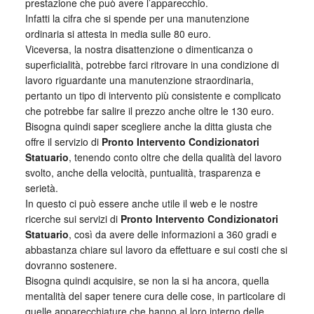
prestazione che può avere l’apparecchio.
Infatti la cifra che si spende per una manutenzione
ordinaria si attesta in media sulle 80 euro.
Viceversa, la nostra disattenzione o dimenticanza o
superficialità, potrebbe farci ritrovare in una condizione di
lavoro riguardante una manutenzione straordinaria,
pertanto un tipo di intervento più consistente e complicato
che potrebbe far salire il prezzo anche oltre le 130 euro.
Bisogna quindi saper scegliere anche la ditta giusta che
offre il servizio di
Pronto Intervento Condizionatori
Statuario
, tenendo conto oltre che della qualità del lavoro
svolto, anche della velocità, puntualità, trasparenza e
serietà.
In questo ci può essere anche utile il web e le nostre
ricerche sui servizi di
Pronto Intervento Condizionatori
Statuario
, così da avere delle informazioni a 360 gradi e
abbastanza chiare sul lavoro da effettuare e sui costi che si
dovranno sostenere.
Bisogna quindi acquisire, se non la si ha ancora, quella
mentalità del saper tenere cura delle cose, in particolare di
quelle apparecchiature che hanno al loro interno delle