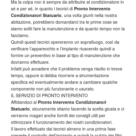
Ma la colpa non è sempre da attribuire al condizionatore in
sé e per sé, in quanto i tecnici di
Pronto Intervento
Condizionatori Statuario
, una volta giunti nella nostra
abitazione, potrebbero domandarci tra le prime cose se
siamo soliti fare la manutenzione e da quanto tempo non la
facciamo.
Quindi questi tecnici opereranno un sopralluogo, così da
verificare l’apparecchio e l’impianto riuscendo quindi a
fornire un preventivo in base al tipo di manutenzione che
dovranno effettuare.
Infatti può accadere che il problema venga risolto in breve
tempo, oppure si debba ricorrere a strumentazione
specifica ed eventualmente andare a cambiare qualche
componente non più funzionante o usurato.
IL SERVIZIO DI PRONTO INTERVENTO
Affidandoci al
Pronto Intervento Condizionatori
Statuario
, sicuramente stiamo facendo la scelta giusta e ci
verranno magari anche forniti dei consigli utili per
ottimizzare il funzionamento dei nostri condizionatori.
Il lavoro effettuato dai tecnici almeno in una prima fase
prevede il controllo dell’impianto e quindi la pulizia dei filtri