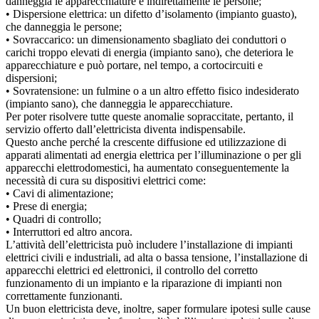
danneggia le apparecchiature e indirettamente le persone;
• Dispersione elettrica: un difetto d’isolamento (impianto guasto),
che danneggia le persone;
• Sovraccarico: un dimensionamento sbagliato dei conduttori o
carichi troppo elevati di energia (impianto sano), che deteriora le
apparecchiature e può portare, nel tempo, a cortocircuiti e
dispersioni;
• Sovratensione: un fulmine o a un altro effetto fisico indesiderato
(impianto sano), che danneggia le apparecchiature.
Per poter risolvere tutte queste anomalie sopraccitate, pertanto, il
servizio offerto dall’elettricista diventa indispensabile.
Questo anche perché la crescente diffusione ed utilizzazione di
apparati alimentati ad energia elettrica per l’illuminazione o per gli
apparecchi elettrodomestici, ha aumentato conseguentemente la
necessità di cura su dispositivi elettrici come:
• Cavi di alimentazione;
• Prese di energia;
• Quadri di controllo;
• Interruttori ed altro ancora.
L’attività dell’elettricista può includere l’installazione di impianti
elettrici civili e industriali, ad alta o bassa tensione, l’installazione di
apparecchi elettrici ed elettronici, il controllo del corretto
funzionamento di un impianto e la riparazione di impianti non
correttamente funzionanti.
Un buon elettricista deve, inoltre, saper formulare ipotesi sulle cause