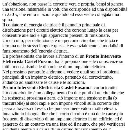
un’abitazione, non passa la corrente vera e propria, bensì si genera
una tensione, misurabile in volt, che corrisponde ad una disponibilità
di 220 v, che entra in azione quando ad essa viene collegata una
spina.
Il contatore di energia elettrica è il pannello principale di
distribuzione per i circuiti elettrici che corrono lungo la casa per
consentire alle luci e agli apparecchi presenti di funzionare.
Un circuito, per definizione, è un percorso circolare che inizia e
termina nello stesso luogo e questa è essenzialmente la modalità di
funzionamento dell’energia elettrica.
Un professionista che lavora all’interno di un
Pronto Intervento
Elettricista Castel Fusano
, ha la preparazione e le conoscenze su
tutti i meccanismi e le dinamiche di un impianto elettrico.
Nel prossimo paragrafo andremo a vedere quali sono i problemi
principali di un impianto elettrico, partendo dal cortocircuito,
andando ad analizzare le cause e le soluzioni.
Pronto Intervento Elettricista Castel Fusano
:il cortocircuito
Un cortocircuito è un collegamento fra due punti di un circuito che
ha resistenza prossima a zero, ciò impone una tensione nulla (o
trascurabile) ai suoi capi e non impone vincoli sulla corrente che
passa attraverso di esso, che può assumere valori molto elevati.
Innanzitutto bisogna dire che il corto circuito è una delle cause più
frequenti di disservizio di un impianto elettrico in un edificio, ed è
generato da un contatto tra una fase ed il neutro, che può verificarsi
accidentalmente o a causa di un cattivo funzionamento dell’