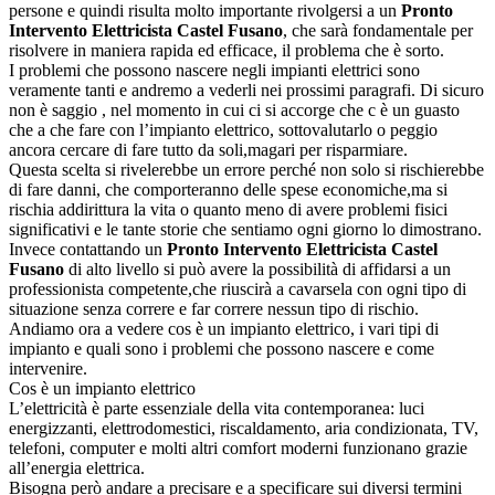
persone e quindi risulta molto importante rivolgersi a un
Pronto
Intervento Elettricista Castel Fusano
, che sarà fondamentale per
risolvere in maniera rapida ed efficace, il problema che è sorto.
I problemi che possono nascere negli impianti elettrici sono
veramente tanti e andremo a vederli nei prossimi paragrafi. Di sicuro
non è saggio , nel momento in cui ci si accorge che c è un guasto
che a che fare con l’impianto elettrico, sottovalutarlo o peggio
ancora cercare di fare tutto da soli,magari per risparmiare.
Questa scelta si rivelerebbe un errore perché non solo si rischierebbe
di fare danni, che comporteranno delle spese economiche,ma si
rischia addirittura la vita o quanto meno di avere problemi fisici
significativi e le tante storie che sentiamo ogni giorno lo dimostrano.
Invece contattando un
Pronto Intervento Elettricista Castel
Fusano
di alto livello si può avere la possibilità di affidarsi a un
professionista competente,che riuscirà a cavarsela con ogni tipo di
situazione senza correre e far correre nessun tipo di rischio.
Andiamo ora a vedere cos è un impianto elettrico, i vari tipi di
impianto e quali sono i problemi che possono nascere e come
intervenire.
Cos è un impianto elettrico
L’elettricità è parte essenziale della vita contemporanea: luci
energizzanti, elettrodomestici, riscaldamento, aria condizionata, TV,
telefoni, computer e molti altri comfort moderni funzionano grazie
all’energia elettrica.
Bisogna però andare a precisare e a specificare sui diversi termini