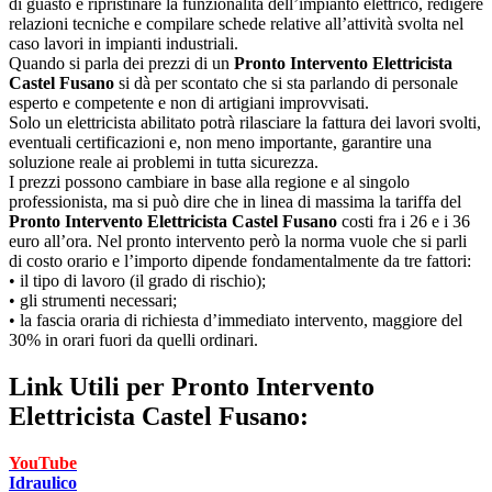
di guasto e ripristinare la funzionalità dell’impianto elettrico, redigere
relazioni tecniche e compilare schede relative all’attività svolta nel
caso lavori in impianti industriali.
Quando si parla dei prezzi di un
Pronto Intervento Elettricista
Castel Fusano
si dà per scontato che si sta parlando di personale
esperto e competente e non di artigiani improvvisati.
Solo un elettricista abilitato potrà rilasciare la fattura dei lavori svolti,
eventuali certificazioni e, non meno importante, garantire una
soluzione reale ai problemi in tutta sicurezza.
I prezzi possono cambiare in base alla regione e al singolo
professionista, ma si può dire che in linea di massima la tariffa del
Pronto Intervento Elettricista Castel Fusano
costi fra i 26 e i 36
euro all’ora. Nel pronto intervento però la norma vuole che si parli
di costo orario e l’importo dipende fondamentalmente da tre fattori:
• il tipo di lavoro (il grado di rischio);
• gli strumenti necessari;
• la fascia oraria di richiesta d’immediato intervento, maggiore del
30% in orari fuori da quelli ordinari.
Link Utili per
Pronto Intervento
Elettricista Castel Fusano:
YouTube
Idraulico