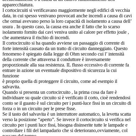
apparecchiatura.
I cortocircuiti si verificavano maggiormente negli edifici di vecchia
data, in cui spesso venivano provocati anche incendi a causa di cavi
che ormai avevano perso la loro capacità di isolamento a causa dell’
usura . In questo caso, la causa era anche il fatto che lo scarso
isolamento fornito dai cavi veniva unito al calore per effetto joule ,
che aumentava il rischio di incendi.
Il cortocircuito si ha quando avviene un passaggio di corrente di
forte intensità causato da un tratto di circuito danneggiato. Questo
fenomeno è spiegato dalla legge di Ohm secondo cui l’ intensità
della corrente che attraversa il conduttore è inversamente
proporzionale alla sua resistenza. IL flusso eccessivo di corrente fa
entrare in azione un eventuale dispositivo di sicurezza la cui
funzione
è proprio quella di proteggere il circuito, come ad esempio il
salvavita.
Quando si presenta un cortocircuito , la prima cosa da fare è
individuare su quale circuito si è verificato il corto, cioè rendendosi
conto se il guasto è sul circuito per i punti-luce fissi in un circuito di
forza o in un circuito per le prese fisse.
Se il tasto del salvavita è un interruttore automatico, la levetta scatta
verso la posizione “aperto”. Se invece il cortocircuito si verifica nel
circuito per i punti luce fissi, bisogna disinserite tutte le lampade e
controllare i fili del lampadario che si deteriorano,ovviamente, col
passare del tempo