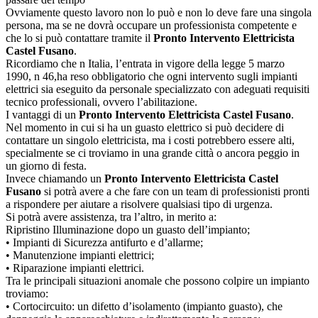
Ovviamente questo lavoro non lo può e non lo deve fare una singola
persona, ma se ne dovrà occupare un professionista competente e
che lo si può contattare tramite il
Pronto Intervento Elettricista
Castel Fusano
.
Ricordiamo che n Italia, l’entrata in vigore della legge 5 marzo
1990, n 46,ha reso obbligatorio che ogni intervento sugli impianti
elettrici sia eseguito da personale specializzato con adeguati requisiti
tecnico professionali, ovvero l’abilitazione.
I vantaggi di un
Pronto Intervento Elettricista Castel Fusano
.
Nel momento in cui si ha un guasto elettrico si può decidere di
contattare un singolo elettricista, ma i costi potrebbero essere alti,
specialmente se ci troviamo in una grande città o ancora peggio in
un giorno di festa.
Invece chiamando un
Pronto Intervento Elettricista Castel
Fusano
si potrà avere a che fare con un team di professionisti pronti
a rispondere per aiutare a risolvere qualsiasi tipo di urgenza.
Si potrà avere assistenza, tra l’altro, in merito a:
Ripristino Illuminazione dopo un guasto dell’impianto;
• Impianti di Sicurezza antifurto e d’allarme;
• Manutenzione impianti elettrici;
• Riparazione impianti elettrici.
Tra le principali situazioni anomale che possono colpire un impianto
troviamo:
• Cortocircuito: un difetto d’isolamento (impianto guasto), che