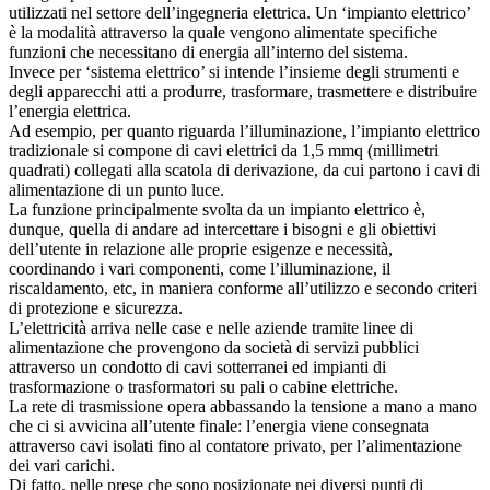
utilizzati nel settore dell’ingegneria elettrica. Un ‘impianto elettrico’
è la modalità attraverso la quale vengono alimentate specifiche
funzioni che necessitano di energia all’interno del sistema.
Invece per ‘sistema elettrico’ si intende l’insieme degli strumenti e
degli apparecchi atti a produrre, trasformare, trasmettere e distribuire
l’energia elettrica.
Ad esempio, per quanto riguarda l’illuminazione, l’impianto elettrico
tradizionale si compone di cavi elettrici da 1,5 mmq (millimetri
quadrati) collegati alla scatola di derivazione, da cui partono i cavi di
alimentazione di un punto luce.
La funzione principalmente svolta da un impianto elettrico è,
dunque, quella di andare ad intercettare i bisogni e gli obiettivi
dell’utente in relazione alle proprie esigenze e necessità,
coordinando i vari componenti, come l’illuminazione, il
riscaldamento, etc, in maniera conforme all’utilizzo e secondo criteri
di protezione e sicurezza.
L’elettricità arriva nelle case e nelle aziende tramite linee di
alimentazione che provengono da società di servizi pubblici
attraverso un condotto di cavi sotterranei ed impianti di
trasformazione o trasformatori su pali o cabine elettriche.
La rete di trasmissione opera abbassando la tensione a mano a mano
che ci si avvicina all’utente finale: l’energia viene consegnata
attraverso cavi isolati fino al contatore privato, per l’alimentazione
dei vari carichi.
Di fatto, nelle prese che sono posizionate nei diversi punti di