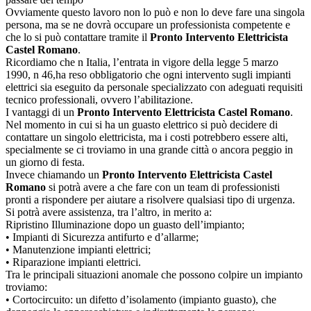
Ovviamente questo lavoro non lo può e non lo deve fare una singola
persona, ma se ne dovrà occupare un professionista competente e
che lo si può contattare tramite il
Pronto Intervento Elettricista
Castel Romano
.
Ricordiamo che n Italia, l’entrata in vigore della legge 5 marzo
1990, n 46,ha reso obbligatorio che ogni intervento sugli impianti
elettrici sia eseguito da personale specializzato con adeguati requisiti
tecnico professionali, ovvero l’abilitazione.
I vantaggi di un
Pronto Intervento Elettricista Castel Romano
.
Nel momento in cui si ha un guasto elettrico si può decidere di
contattare un singolo elettricista, ma i costi potrebbero essere alti,
specialmente se ci troviamo in una grande città o ancora peggio in
un giorno di festa.
Invece chiamando un
Pronto Intervento Elettricista Castel
Romano
si potrà avere a che fare con un team di professionisti
pronti a rispondere per aiutare a risolvere qualsiasi tipo di urgenza.
Si potrà avere assistenza, tra l’altro, in merito a:
Ripristino Illuminazione dopo un guasto dell’impianto;
• Impianti di Sicurezza antifurto e d’allarme;
• Manutenzione impianti elettrici;
• Riparazione impianti elettrici.
Tra le principali situazioni anomale che possono colpire un impianto
troviamo:
• Cortocircuito: un difetto d’isolamento (impianto guasto), che