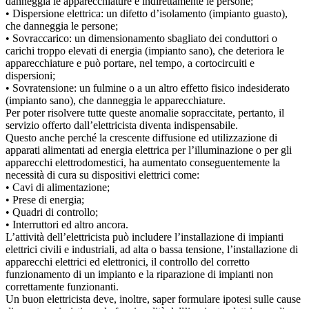
danneggia le apparecchiature e indirettamente le persone;
• Dispersione elettrica: un difetto d’isolamento (impianto guasto),
che danneggia le persone;
• Sovraccarico: un dimensionamento sbagliato dei conduttori o
carichi troppo elevati di energia (impianto sano), che deteriora le
apparecchiature e può portare, nel tempo, a cortocircuiti e
dispersioni;
• Sovratensione: un fulmine o a un altro effetto fisico indesiderato
(impianto sano), che danneggia le apparecchiature.
Per poter risolvere tutte queste anomalie sopraccitate, pertanto, il
servizio offerto dall’elettricista diventa indispensabile.
Questo anche perché la crescente diffusione ed utilizzazione di
apparati alimentati ad energia elettrica per l’illuminazione o per gli
apparecchi elettrodomestici, ha aumentato conseguentemente la
necessità di cura su dispositivi elettrici come:
• Cavi di alimentazione;
• Prese di energia;
• Quadri di controllo;
• Interruttori ed altro ancora.
L’attività dell’elettricista può includere l’installazione di impianti
elettrici civili e industriali, ad alta o bassa tensione, l’installazione di
apparecchi elettrici ed elettronici, il controllo del corretto
funzionamento di un impianto e la riparazione di impianti non
correttamente funzionanti.
Un buon elettricista deve, inoltre, saper formulare ipotesi sulle cause