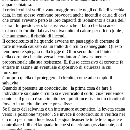
apparecchiatura.
I cortocircuiti si verificavano maggiormente negli edifici di vecchia
data, in cui spesso venivano provocati anche incendi a causa di cavi
che ormai avevano perso la loro capacità di isolamento a causa dell’
usura . In questo caso, la causa era anche il fatto che lo scarso
isolamento fornito dai cavi veniva unito al calore per effetto joule ,
che aumentava il rischio di incendi.
Il cortocircuito si ha quando avviene un passaggio di corrente di
forte intensità causato da un tratto di circuito danneggiato. Questo
fenomeno è spiegato dalla legge di Ohm secondo cui l’ intensità
della corrente che attraversa il conduttore è inversamente
proporzionale alla sua resistenza. IL flusso eccessivo di corrente fa
entrare in azione un eventuale dispositivo di sicurezza la cui
funzione
è proprio quella di proteggere il circuito, come ad esempio il
salvavita.
Quando si presenta un cortocircuito , la prima cosa da fare è
individuare su quale circuito si è verificato il corto, cioè rendendosi
conto se il guasto è sul circuito per i punti-luce fissi in un circuito di
forza o in un circuito per le prese fisse.
Se il tasto del salvavita è un interruttore automatico, la levetta scatta
verso la posizione “aperto”. Se invece il cortocircuito si verifica nel
circuito per i punti luce fissi, bisogna disinserite tutte le lampade e
controllare i fili del lampadario che si deteriorano,ovviamente, col
passare del tempo