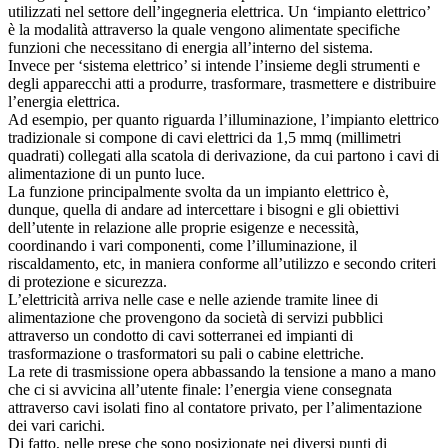
utilizzati nel settore dell’ingegneria elettrica. Un ‘impianto elettrico’
è la modalità attraverso la quale vengono alimentate specifiche
funzioni che necessitano di energia all’interno del sistema.
Invece per ‘sistema elettrico’ si intende l’insieme degli strumenti e
degli apparecchi atti a produrre, trasformare, trasmettere e distribuire
l’energia elettrica.
Ad esempio, per quanto riguarda l’illuminazione, l’impianto elettrico
tradizionale si compone di cavi elettrici da 1,5 mmq (millimetri
quadrati) collegati alla scatola di derivazione, da cui partono i cavi di
alimentazione di un punto luce.
La funzione principalmente svolta da un impianto elettrico è,
dunque, quella di andare ad intercettare i bisogni e gli obiettivi
dell’utente in relazione alle proprie esigenze e necessità,
coordinando i vari componenti, come l’illuminazione, il
riscaldamento, etc, in maniera conforme all’utilizzo e secondo criteri
di protezione e sicurezza.
L’elettricità arriva nelle case e nelle aziende tramite linee di
alimentazione che provengono da società di servizi pubblici
attraverso un condotto di cavi sotterranei ed impianti di
trasformazione o trasformatori su pali o cabine elettriche.
La rete di trasmissione opera abbassando la tensione a mano a mano
che ci si avvicina all’utente finale: l’energia viene consegnata
attraverso cavi isolati fino al contatore privato, per l’alimentazione
dei vari carichi.
Di fatto, nelle prese che sono posizionate nei diversi punti di