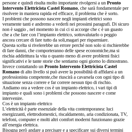
persone e quindi risulta molto importante rivolgersi a un
Pronto
Intervento Elettricista Castel Romano
, che sarà fondamentale per
risolvere in maniera rapida ed efficace, il problema che è sorto.
I problemi che possono nascere negli impianti elettrici sono
veramente tanti e andremo a vederli nei prossimi paragrafi. Di sicuro
non è saggio , nel momento in cui ci si accorge che c è un guasto
che a che fare con l’impianto elettrico, sottovalutarlo o peggio
ancora cercare di fare tutto da soli,magari per risparmiare.
Questa scelta si rivelerebbe un errore perché non solo si rischierebbe
di fare danni, che comporteranno delle spese economiche,ma si
rischia addirittura la vita o quanto meno di avere problemi fisici
significativi e le tante storie che sentiamo ogni giorno lo dimostrano.
Invece contattando un
Pronto Intervento Elettricista Castel
Romano
di alto livello si può avere la possibilità di affidarsi a un
professionista competente,che riuscirà a cavarsela con ogni tipo di
situazione senza correre e far correre nessun tipo di rischio.
Andiamo ora a vedere cos è un impianto elettrico, i vari tipi di
impianto e quali sono i problemi che possono nascere e come
intervenire.
Cos è un impianto elettrico
L’elettricità è parte essenziale della vita contemporanea: luci
energizzanti, elettrodomestici, riscaldamento, aria condizionata, TV,
telefoni, computer e molti altri comfort moderni funzionano grazie
all’energia elettrica.
Bisogna però andare a precisare e a specificare sui diversi termini