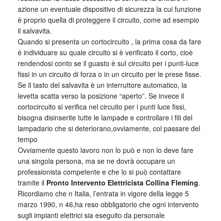
azione un eventuale dispositivo di sicurezza la cui funzione
è proprio quella di proteggere il circuito, come ad esempio
il salvavita.
Quando si presenta un cortocircuito , la prima cosa da fare
è individuare su quale circuito si è verificato il corto, cioè
rendendosi conto se il guasto è sul circuito per i punti-luce
fissi in un circuito di forza o in un circuito per le prese fisse.
Se il tasto del salvavita è un interruttore automatico, la
levetta scatta verso la posizione “aperto”. Se invece il
cortocircuito si verifica nel circuito per i punti luce fissi,
bisogna disinserite tutte le lampade e controllare i fili del
lampadario che si deteriorano,ovviamente, col passare del
tempo
Ovviamente questo lavoro non lo può e non lo deve fare
una singola persona, ma se ne dovrà occupare un
professionista competente e che lo si può contattare
tramite il
Pronto Intervento Elettricista Collina Fleming
.
Ricordiamo che n Italia, l’entrata in vigore della legge 5
marzo 1990, n 46,ha reso obbligatorio che ogni intervento
sugli impianti elettrici sia eseguito da personale