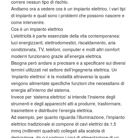
correre nessun tipo di rischio.
Andiamo ora a vedere cos è un impianto elettrico, i vari tipi
di impianto e quali sono i problemi che possono nascere e
come intervenire.
Cos è un impianto elettrico
L’elettricità è parte essenziale della vita contemporanea:
luci energizzanti, elettrodomestici, riscaldamento, aria
condizionata, TV, telefoni, computer e molti altri comfort
moderni funzionano grazie all’energia elettrica.
Bisogna però andare a precisare e a specificare sui diversi
termini utilizzati nel settore dell’ingegneria elettrica. Un
‘impianto elettrico’ è la modalità attraverso la quale
vengono alimentate specifiche funzioni che necessitano di
energia all’interno del sistema.
Invece per ‘sistema elettrico’ si intende l’insieme degli
strumenti e degli apparecchi atti a produrre, trasformare,
trasmettere e distribuire l’energia elettrica.
Ad esempio, per quanto riguarda l’illuminazione, l’impianto
elettrico tradizionale si compone di cavi elettrici da 1,5
mmq (millimetri quadrati) collegati alla scatola di
derivazione, da cui partono i cavi di alimentazione di un