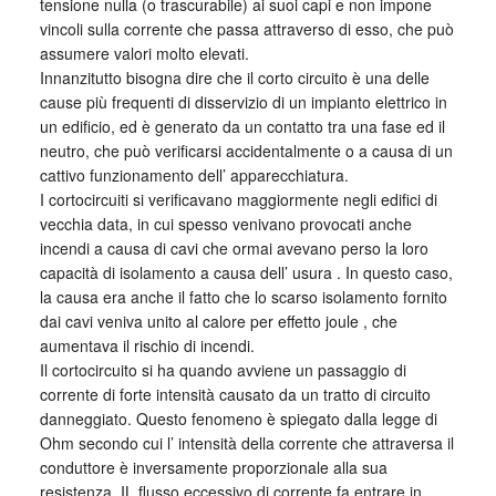
tensione nulla (o trascurabile) ai suoi capi e non impone
vincoli sulla corrente che passa attraverso di esso, che può
assumere valori molto elevati.
Innanzitutto bisogna dire che il corto circuito è una delle
cause più frequenti di disservizio di un impianto elettrico in
un edificio, ed è generato da un contatto tra una fase ed il
neutro, che può verificarsi accidentalmente o a causa di un
cattivo funzionamento dell’ apparecchiatura.
I cortocircuiti si verificavano maggiormente negli edifici di
vecchia data, in cui spesso venivano provocati anche
incendi a causa di cavi che ormai avevano perso la loro
capacità di isolamento a causa dell’ usura . In questo caso,
la causa era anche il fatto che lo scarso isolamento fornito
dai cavi veniva unito al calore per effetto joule , che
aumentava il rischio di incendi.
Il cortocircuito si ha quando avviene un passaggio di
corrente di forte intensità causato da un tratto di circuito
danneggiato. Questo fenomeno è spiegato dalla legge di
Ohm secondo cui l’ intensità della corrente che attraversa il
conduttore è inversamente proporzionale alla sua
resistenza. IL flusso eccessivo di corrente fa entrare in