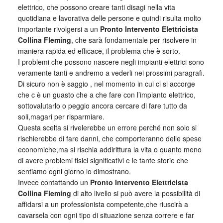
elettrico, che possono creare tanti disagi nella vita
quotidiana e lavorativa delle persone e quindi risulta molto
importante rivolgersi a un
Pronto Intervento Elettricista
Collina Fleming
, che sarà fondamentale per risolvere in
maniera rapida ed efficace, il problema che è sorto.
I problemi che possono nascere negli impianti elettrici sono
veramente tanti e andremo a vederli nei prossimi paragrafi.
Di sicuro non è saggio , nel momento in cui ci si accorge
che c è un guasto che a che fare con l’impianto elettrico,
sottovalutarlo o peggio ancora cercare di fare tutto da
soli,magari per risparmiare.
Questa scelta si rivelerebbe un errore perché non solo si
rischierebbe di fare danni, che comporteranno delle spese
economiche,ma si rischia addirittura la vita o quanto meno
di avere problemi fisici significativi e le tante storie che
sentiamo ogni giorno lo dimostrano.
Invece contattando un
Pronto Intervento Elettricista
Collina Fleming
di alto livello si può avere la possibilità di
affidarsi a un professionista competente,che riuscirà a
cavarsela con ogni tipo di situazione senza correre e far