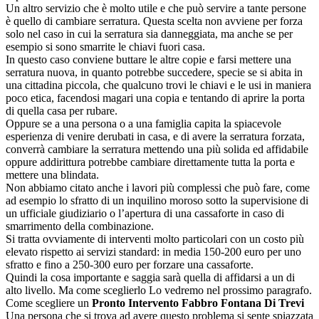
Un altro servizio che è molto utile e che può servire a tante persone
è quello di cambiare serratura. Questa scelta non avviene per forza
solo nel caso in cui la serratura sia danneggiata, ma anche se per
esempio si sono smarrite le chiavi fuori casa.
In questo caso conviene buttare le altre copie e farsi mettere una
serratura nuova, in quanto potrebbe succedere, specie se si abita in
una cittadina piccola, che qualcuno trovi le chiavi e le usi in maniera
poco etica, facendosi magari una copia e tentando di aprire la porta
di quella casa per rubare.
Oppure se a una persona o a una famiglia capita la spiacevole
esperienza di venire derubati in casa, e di avere la serratura forzata,
converrà cambiare la serratura mettendo una più solida ed affidabile
oppure addirittura potrebbe cambiare direttamente tutta la porta e
mettere una blindata.
Non abbiamo citato anche i lavori più complessi che può fare, come
ad esempio lo sfratto di un inquilino moroso sotto la supervisione di
un ufficiale giudiziario o l’apertura di una cassaforte in caso di
smarrimento della combinazione.
Si tratta ovviamente di interventi molto particolari con un costo più
elevato rispetto ai servizi standard: in media 150-200 euro per uno
sfratto e fino a 250-300 euro per forzare una cassaforte.
Quindi la cosa importante e saggia sarà quella di affidarsi a un di
alto livello. Ma come sceglierlo Lo vedremo nel prossimo paragrafo.
Come scegliere un
Pronto Intervento Fabbro Fontana Di Trevi
Una persona che si trova ad avere questo problema si sente spiazzata