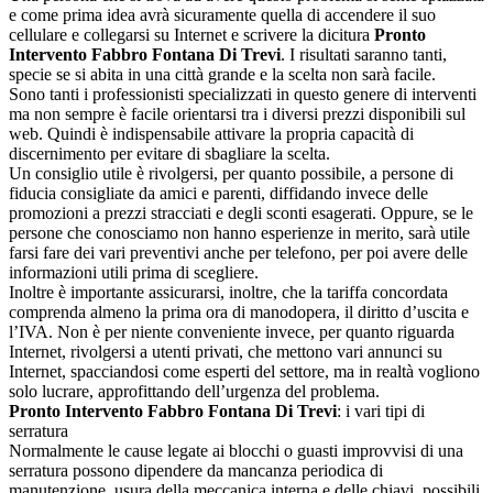
e come prima idea avrà sicuramente quella di accendere il suo
cellulare e collegarsi su Internet e scrivere la dicitura
Pronto
Intervento Fabbro Fontana Di Trevi
. I risultati saranno tanti,
specie se si abita in una città grande e la scelta non sarà facile.
Sono tanti i professionisti specializzati in questo genere di interventi
ma non sempre è facile orientarsi tra i diversi prezzi disponibili sul
web. Quindi è indispensabile attivare la propria capacità di
discernimento per evitare di sbagliare la scelta.
Un consiglio utile è rivolgersi, per quanto possibile, a persone di
fiducia consigliate da amici e parenti, diffidando invece delle
promozioni a prezzi stracciati e degli sconti esagerati. Oppure, se le
persone che conosciamo non hanno esperienze in merito, sarà utile
farsi fare dei vari preventivi anche per telefono, per poi avere delle
informazioni utili prima di scegliere.
Inoltre è importante assicurarsi, inoltre, che la tariffa concordata
comprenda almeno la prima ora di manodopera, il diritto d’uscita e
l’IVA. Non è per niente conveniente invece, per quanto riguarda
Internet, rivolgersi a utenti privati, che mettono vari annunci su
Internet, spacciandosi come esperti del settore, ma in realtà vogliono
solo lucrare, approfittando dell’urgenza del problema.
Pronto Intervento Fabbro Fontana Di Trevi
: i vari tipi di
serratura
Normalmente le cause legate ai blocchi o guasti improvvisi di una
serratura possono dipendere da mancanza periodica di
manutenzione, usura della meccanica interna e delle chiavi, possibili