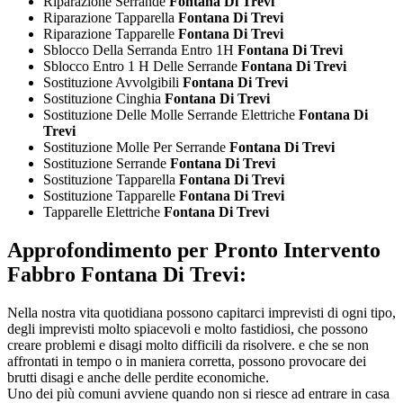
Riparazione Serrande
Fontana Di Trevi
Riparazione Tapparella
Fontana Di Trevi
Riparazione Tapparelle
Fontana Di Trevi
Sblocco Della Serranda Entro 1H
Fontana Di Trevi
Sblocco Entro 1 H Delle Serrande
Fontana Di Trevi
Sostituzione Avvolgibili
Fontana Di Trevi
Sostituzione Cinghia
Fontana Di Trevi
Sostituzione Delle Molle Serrande Elettriche
Fontana Di
Trevi
Sostituzione Molle Per Serrande
Fontana Di Trevi
Sostituzione Serrande
Fontana Di Trevi
Sostituzione Tapparella
Fontana Di Trevi
Sostituzione Tapparelle
Fontana Di Trevi
Tapparelle Elettriche
Fontana Di Trevi
Approfondimento per
Pronto Intervento
Fabbro Fontana Di Trevi:
Nella nostra vita quotidiana possono capitarci imprevisti di ogni tipo,
degli imprevisti molto spiacevoli e molto fastidiosi, che possono
creare problemi e disagi molto difficili da risolvere. e che se non
affrontati in tempo o in maniera corretta, possono provocare dei
brutti disagi e anche delle perdite economiche.
Uno dei più comuni avviene quando non si riesce ad entrare in casa