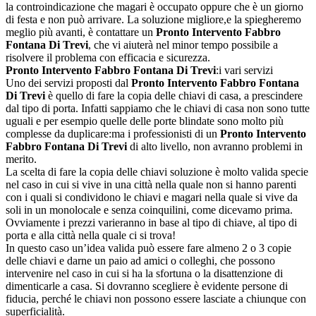
la controindicazione che magari è occupato oppure che è un giorno
di festa e non può arrivare. La soluzione migliore,e la spiegheremo
meglio più avanti, è contattare un
Pronto Intervento Fabbro
Fontana Di Trevi
, che vi aiuterà nel minor tempo possibile a
risolvere il problema con efficacia e sicurezza.
Pronto Intervento Fabbro Fontana Di Trevi
:i vari servizi
Uno dei servizi proposti dal
Pronto Intervento Fabbro Fontana
Di Trevi
è quello di fare la copia delle chiavi di casa, a prescindere
dal tipo di porta. Infatti sappiamo che le chiavi di casa non sono tutte
uguali e per esempio quelle delle porte blindate sono molto più
complesse da duplicare:ma i professionisti di un
Pronto Intervento
Fabbro Fontana Di Trevi
di alto livello, non avranno problemi in
merito.
La scelta di fare la copia delle chiavi soluzione è molto valida specie
nel caso in cui si vive in una città nella quale non si hanno parenti
con i quali si condividono le chiavi e magari nella quale si vive da
soli in un monolocale e senza coinquilini, come dicevamo prima.
Ovviamente i prezzi varieranno in base al tipo di chiave, al tipo di
porta e alla città nella quale ci si trova!
In questo caso un’idea valida può essere fare almeno 2 o 3 copie
delle chiavi e darne un paio ad amici o colleghi, che possono
intervenire nel caso in cui si ha la sfortuna o la disattenzione di
dimenticarle a casa. Si dovranno scegliere è evidente persone di
fiducia, perché le chiavi non possono essere lasciate a chiunque con
superficialità.