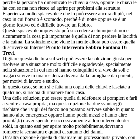
perché la persona ha dimenticato le chiavi a casa, oppure le chiavi le
ha con se ma non riesce ad aprire per problemi alla serratura.
Esperienza molto spiacevole e che lo può essere ancora di più, nel
caso in cui l’orario è scomodo, perché è di notte oppure se è un
giorno festivo ed è difficile trovare un fabbro.
Questo spiacevole imprevisto può succedere a chiunque di noi e
sicuramente la cosa più importante è quella di non perdere la lucidità
e la calma. La soluzione che viene in mente allora può essere quella
di scrivere su Internet
Pronto Intervento Fabbro Fontana Di
Trevi
.
Digitare questa dicitura sul web può essere la soluzione giusta per
risolvere una situazione molto difficile e sgradevole, specialmente
nella situazione in cui non si hanno coinquilini e si vive da soli e
magari si vive in una residenza diversa dalla famiglia e dai parenti,
per motivi di lavoro e studio.
In questo caso, se non si è fatta una copia delle chiavi e lasciate a
qualcuno, si rischia di rimanere fuori casa.
Una delle soluzioni può essere quella di telefonare ai pompieri e farli
a venire a casa propria, ma questa opzione ha due svantaggi)
rischiare che i vigli del fuoco non possano arrivare subito in quanto
hanno altre emergenze oppure hanno pochi mezzi e hanno altre
priorità;b) dover spendere successivamente al loro intervento dei
soldi, in quanto essi per aprire molto probabilmente,dovranno
rompere la serraatura e quindi ci saranno dei danni.
Un’altra opzione è quella di chiamare un professionista privato, con