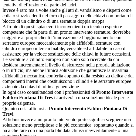
tentativi di effrazione da parte dei ladri.
Invece è raro ma a volte anche gli atti di vandalismo e dispetti come
colla o stuzzicadenti nel foro di passaggio delle chiavi comportano il
blocco di un cilindro o di una serratura doppia mappa.
A fronte di questi spiacevoli inconvenienti un tecnico esperto e
competente che fa parte di un pronto intervento serrature, dovrebbe
suggerire ai propri clienti l’innovazione e l’aggiornamento con
serrature europee meccanicamente più affidabili, serrature con
cilindro europeo intercambiabile, versatile ed affidabile in caso di
assistenze per la veloce sostituzione delle chiavi in future occasioni.
Le serrature a cilindro europeo non sono solo ricercate da chi
desidera incrementare il livello di sicurezza nella propria abitazione
o in ufficio, ma anche l’unica soluzione che garantisce la massima
affidabilità meccanica, conferita appunto dalla resistenza ciclica e dei
componenti interni che costituiscono i cilindri e le serrature europee
azionate da chiavi di ultima generazione.
In ogni caso consultandosi con i professionisti di
Pronto Intervento
Fabbro Fontana Di Trevi
si arriverà a una soluzione ideale per le
proprie esigenze.
Quanto costa affidarsi a
Pronto Intervento Fabbro Fontana Di
Trevi
Affidarsi invece a un pronto intervento porte significa scegliere una
soluzione meno precipitosa e la più economica, soprattutto quando si
ha a che fare con una porta blindata chiusa inavvertitamente o una
serratura bloccata.