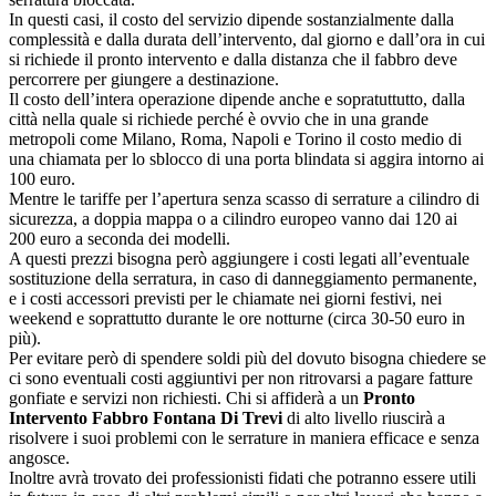
In questi casi, il costo del servizio dipende sostanzialmente dalla
complessità e dalla durata dell’intervento, dal giorno e dall’ora in cui
si richiede il pronto intervento e dalla distanza che il fabbro deve
percorrere per giungere a destinazione.
Il costo dell’intera operazione dipende anche e sopratuttutto, dalla
città nella quale si richiede perché è ovvio che in una grande
metropoli come Milano, Roma, Napoli e Torino il costo medio di
una chiamata per lo sblocco di una porta blindata si aggira intorno ai
100 euro.
Mentre le tariffe per l’apertura senza scasso di serrature a cilindro di
sicurezza, a doppia mappa o a cilindro europeo vanno dai 120 ai
200 euro a seconda dei modelli.
A questi prezzi bisogna però aggiungere i costi legati all’eventuale
sostituzione della serratura, in caso di danneggiamento permanente,
e i costi accessori previsti per le chiamate nei giorni festivi, nei
weekend e soprattutto durante le ore notturne (circa 30-50 euro in
più).
Per evitare però di spendere soldi più del dovuto bisogna chiedere se
ci sono eventuali costi aggiuntivi per non ritrovarsi a pagare fatture
gonfiate e servizi non richiesti. Chi si affiderà a un
Pronto
Intervento Fabbro Fontana Di Trevi
di alto livello riuscirà a
risolvere i suoi problemi con le serrature in maniera efficace e senza
angosce.
Inoltre avrà trovato dei professionisti fidati che potranno essere utili