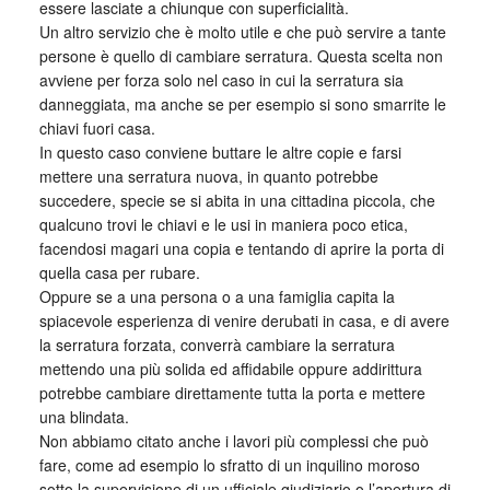
essere lasciate a chiunque con superficialità.
Un altro servizio che è molto utile e che può servire a tante
persone è quello di cambiare serratura. Questa scelta non
avviene per forza solo nel caso in cui la serratura sia
danneggiata, ma anche se per esempio si sono smarrite le
chiavi fuori casa.
In questo caso conviene buttare le altre copie e farsi
mettere una serratura nuova, in quanto potrebbe
succedere, specie se si abita in una cittadina piccola, che
qualcuno trovi le chiavi e le usi in maniera poco etica,
facendosi magari una copia e tentando di aprire la porta di
quella casa per rubare.
Oppure se a una persona o a una famiglia capita la
spiacevole esperienza di venire derubati in casa, e di avere
la serratura forzata, converrà cambiare la serratura
mettendo una più solida ed affidabile oppure addirittura
potrebbe cambiare direttamente tutta la porta e mettere
una blindata.
Non abbiamo citato anche i lavori più complessi che può
fare, come ad esempio lo sfratto di un inquilino moroso
sotto la supervisione di un ufficiale giudiziario o l’apertura di