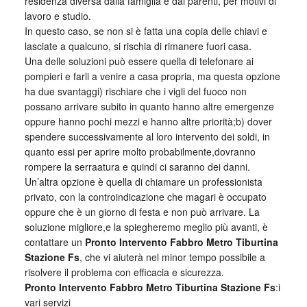
residenza diversa dalla famiglia e dai parenti, per motivi di
lavoro e studio.
In questo caso, se non si è fatta una copia delle chiavi e
lasciate a qualcuno, si rischia di rimanere fuori casa.
Una delle soluzioni può essere quella di telefonare ai
pompieri e farli a venire a casa propria, ma questa opzione
ha due svantaggi) rischiare che i vigli del fuoco non
possano arrivare subito in quanto hanno altre emergenze
oppure hanno pochi mezzi e hanno altre priorità;b) dover
spendere successivamente al loro intervento dei soldi, in
quanto essi per aprire molto probabilmente,dovranno
rompere la serraatura e quindi ci saranno dei danni.
Un’altra opzione è quella di chiamare un professionista
privato, con la controindicazione che magari è occupato
oppure che è un giorno di festa e non può arrivare. La
soluzione migliore,e la spiegheremo meglio più avanti, è
contattare un
Pronto Intervento Fabbro Metro Tiburtina
Stazione Fs
, che vi aiuterà nel minor tempo possibile a
risolvere il problema con efficacia e sicurezza.
Pronto Intervento Fabbro Metro Tiburtina Stazione Fs
:i
vari servizi