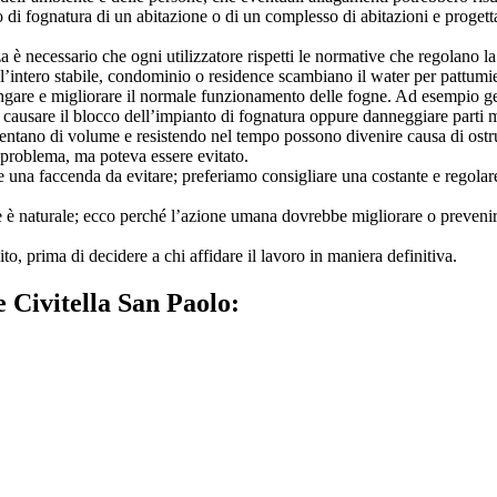
di fognatura di un abitazione o di un complesso di abitazioni e progettat
 è necessario che ogni utilizzatore rispetti le normative che regolano la
l’intero stabile, condominio o residence scambiano il water per pattumie
are e migliorare il normale funzionamento delle fogne. Ad esempio getta
ebbe causare il blocco dell’impianto di fognatura oppure danneggiare part
entano di volume e resistendo nel tempo possono divenire causa di ostru
l problema, ma poteva essere evitato.
re una faccenda da evitare; preferiamo consigliare una costante e regola
 è naturale; ecco perché l’azione umana dovrebbe migliorare o prevenire
to, prima di decidere a chi affidare il lavoro in maniera definitiva.
 Civitella San Paolo: