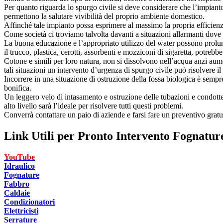
Per quanto riguarda lo spurgo civile si deve considerare che l’impianto 
permettono la salutare vivibilità del proprio ambiente domestico.
Affinché tale impianto possa esprimere al massimo la propria efficienza
Come società ci troviamo talvolta davanti a situazioni allarmanti dove 
La buona educazione e l’appropriato utilizzo del water possono prolung
il trucco, plastica, cerotti, assorbenti e mozziconi di sigaretta, potr
Cotone e simili per loro natura, non si dissolvono nell’acqua anzi aum
tali situazioni un intervento d’urgenza di spurgo civile può risolvere i
Incorrere in una situazione di ostruzione della fossa biologica è semp
bonifica.
Un leggero velo di intasamento e ostruzione delle tubazioni e condotte
alto livello sarà l’ideale per risolvere tutti questi problemi.
Converrà contattare un paio di aziende e farsi fare un preventivo gratui
Link Utili per
Pronto Intervento Fognature
YouTube
Idraulico
Fognature
Fabbro
Caldaie
Condizionatori
Elettricisti
Serrature