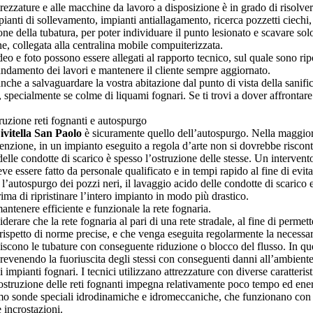
trezzature e alle macchine da lavoro a disposizione è in grado di risolve
ianti di sollevamento, impianti antiallagamento, ricerca pozzetti ciechi
zione della tubatura, per poter individuare il punto lesionato e scavare 
ne, collegata alla centralina mobile compuiterizzata.
ideo e foto possono essere allegati al rapporto tecnico, sul quale sono rip
l’andamento dei lavori e mantenere il cliente sempre aggiornato.
anche a salvaguardare la vostra abitazione dal punto di vista della sanifi
re, specialmente se colme di liquami fognari. Se ti trovi a dover affronta
struzione reti fognanti e autospurgo
vitella San Paolo
è sicuramente quello dell’autospurgo. Nella maggior p
tenzione, in un impianto eseguito a regola d’arte non si dovrebbe riscont
elle condotte di scarico è spesso l’ostruzione delle stesse. Un interven
deve essere fatto da personale qualificato e in tempi rapido al fine di e
’autospurgo dei pozzi neri, il lavaggio acido delle condotte di scarico e a
ima di ripristinare l’intero impianto in modo più drastico.
ntenere efficiente e funzionale la rete fognaria.
rare che la rete fognaria al pari di una rete stradale, al fine di permett
el rispetto di norme precise, e che venga eseguita regolarmente la necess
scono le tubature con conseguente riduzione o blocco del flusso. In quest
 prevenendo la fuoriuscita degli stessi con conseguenti danni all’ambiente
i impianti fognari. I tecnici utilizzano attrezzature con diverse caratteri
disostruzione delle reti fognanti impegna relativamente poco tempo ed ene
iamo sonde speciali idrodinamiche e idromeccaniche, che funzionano con ac
 incrostazioni.