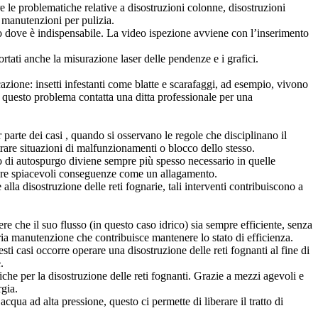
re le problematiche relative a disostruzioni colonne, disostruzioni
, manutenzioni per pulizia.
solo dove è indispensabile. La video ispezione avviene con l’inserimento
ortati anche la misurazione laser delle pendenze e i grafici.
cazione: insetti infestanti come blatte e scarafaggi, ad esempio, vivono
re questo problema contatta una ditta professionale per una
arte dei casi , quando si osservano le regole che disciplinano il
rare situazioni di malfunzionamenti o blocco dello stesso.
to di autospurgo diviene sempre più spesso necessario in quelle
vitare spiacevoli conseguenze come un allagamento.
lla disostruzione delle reti fognarie, tali interventi contribuiscono a
ere che il suo flusso (in questo caso idrico) sia sempre efficiente, senza
aria manutenzione che contribuisce mantenere lo stato di efficienza.
i casi occorre operare una disostruzione delle reti fognanti al fine di
.
stiche per la disostruzione delle reti fognanti. Grazie a mezzi agevoli e
rgia.
qua ad alta pressione, questo ci permette di liberare il tratto di