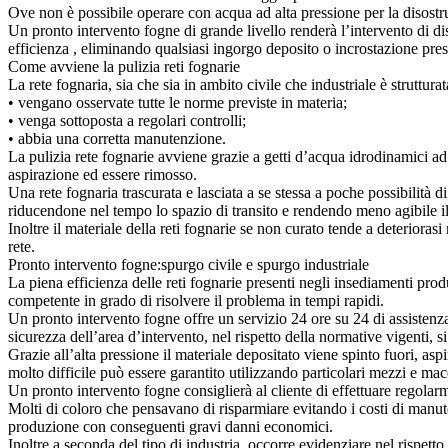
Ove non è possibile operare con acqua ad alta pressione per la disostruz
Un pronto intervento fogne di grande livello renderà l’intervento di dis
efficienza , eliminando qualsiasi ingorgo deposito o incrostazione pres
Come avviene la pulizia reti fognarie
La rete fognaria, sia che sia in ambito civile che industriale è struttura
• vengano osservate tutte le norme previste in materia;
• venga sottoposta a regolari controlli;
• abbia una corretta manutenzione.
La pulizia rete fognarie avviene grazie a getti d’acqua idrodinamici ad
aspirazione ed essere rimosso.
Una rete fognaria trascurata e lasciata a se stessa a poche possibilità d
riducendone nel tempo lo spazio di transito e rendendo meno agibile il 
Inoltre il materiale della reti fognarie se non curato tende a deteriora
rete.
Pronto intervento fogne:spurgo civile e spurgo industriale
La piena efficienza delle reti fognarie presenti negli insediamenti pro
competente in grado di risolvere il problema in tempi rapidi.
Un pronto intervento fogne offre un servizio 24 ore su 24 di assistenza
sicurezza dell’area d’intervento, nel rispetto della normative vigenti, s
Grazie all’alta pressione il materiale depositato viene spinto fuori, asp
molto difficile può essere garantito utilizzando particolari mezzi e mac
Un pronto intervento fogne consiglierà al cliente di effettuare regolarm
Molti di coloro che pensavano di risparmiare evitando i costi di manut
produzione con conseguenti gravi danni economici.
Inoltre a seconda del tipo di industria, occorre evidenziare nel rispett