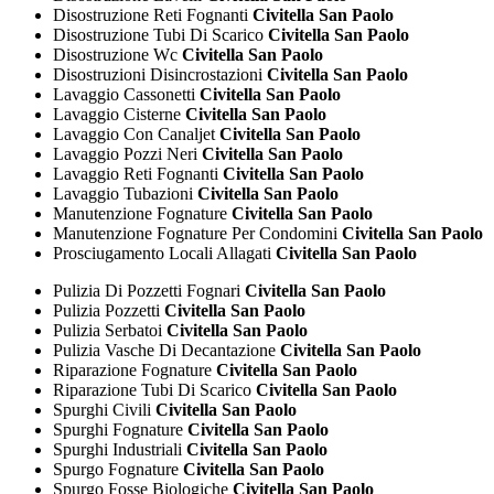
Disostruzione Reti Fognanti
Civitella San Paolo
Disostruzione Tubi Di Scarico
Civitella San Paolo
Disostruzione Wc
Civitella San Paolo
Disostruzioni Disincrostazioni
Civitella San Paolo
Lavaggio Cassonetti
Civitella San Paolo
Lavaggio Cisterne
Civitella San Paolo
Lavaggio Con Canaljet
Civitella San Paolo
Lavaggio Pozzi Neri
Civitella San Paolo
Lavaggio Reti Fognanti
Civitella San Paolo
Lavaggio Tubazioni
Civitella San Paolo
Manutenzione Fognature
Civitella San Paolo
Manutenzione Fognature Per Condomini
Civitella San Paolo
Prosciugamento Locali Allagati
Civitella San Paolo
Pulizia Di Pozzetti Fognari
Civitella San Paolo
Pulizia Pozzetti
Civitella San Paolo
Pulizia Serbatoi
Civitella San Paolo
Pulizia Vasche Di Decantazione
Civitella San Paolo
Riparazione Fognature
Civitella San Paolo
Riparazione Tubi Di Scarico
Civitella San Paolo
Spurghi Civili
Civitella San Paolo
Spurghi Fognature
Civitella San Paolo
Spurghi Industriali
Civitella San Paolo
Spurgo Fognature
Civitella San Paolo
Spurgo Fosse Biologiche
Civitella San Paolo