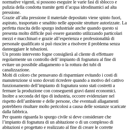
normative vigenti, si possono eseguire le varie fasi di sblocco e
pulizia della condotta tramite getti d’acqua idrodinamici ad alta
pressione.
Grazie all’alta pressione il materiale depositato viene spinto fuori,
aspirato, trasportato e smaltito nelle apposite strutture autorizzate. La
perfetta riuscita dello spurgo industriale anche quando questo si
presenta molto difficile può essere garantito utilizzando particolari
mezzi e macchinari e grazie all’esperienza e professionalità di
personale qualificato si può riuscire a risolvere il problema senza
danneggiare le tubazioni.
Un pronto intervento fogne consiglierà al cliente di effettuare
regolarmente un controllo dell’ impianto di fognatura al fine di
evitare un possibile allagamento o la rottura dei tubi di
canalizzazione.
Molti di coloro che pensavano di risparmiare evitando i costi di
manutenzione si sono dovuti ricredere quando a motivo del cattivo
funzionamento dell’impianto di fognatura sono stati costretti a
fermare la produzione con conseguenti gravi danni economici.
Inoltre a seconda del tipo di industria, occorre evidenziare nel
rispetto dell’ambiente e delle persone, che eventuali allagamenti
potrebbero risultare molto pericolosi a causa delle sostanze scaricate
dalla fabbrica.
Per quanto riguarda lo spurgo civile si deve considerare che
l’impianto di fognatura di un abitazione o di un complesso di
abitazioni e progettato e realizzato al fine di creare le corrette