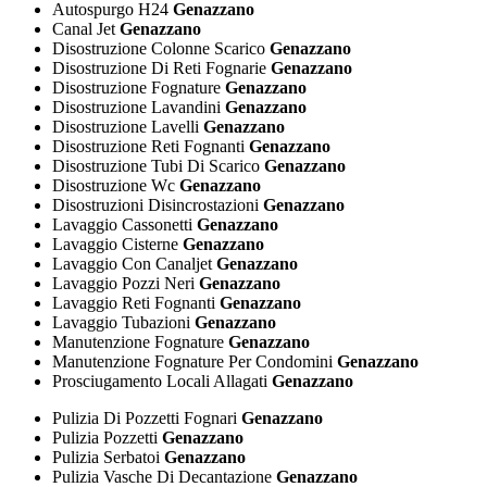
Autospurgo H24
Genazzano
Canal Jet
Genazzano
Disostruzione Colonne Scarico
Genazzano
Disostruzione Di Reti Fognarie
Genazzano
Disostruzione Fognature
Genazzano
Disostruzione Lavandini
Genazzano
Disostruzione Lavelli
Genazzano
Disostruzione Reti Fognanti
Genazzano
Disostruzione Tubi Di Scarico
Genazzano
Disostruzione Wc
Genazzano
Disostruzioni Disincrostazioni
Genazzano
Lavaggio Cassonetti
Genazzano
Lavaggio Cisterne
Genazzano
Lavaggio Con Canaljet
Genazzano
Lavaggio Pozzi Neri
Genazzano
Lavaggio Reti Fognanti
Genazzano
Lavaggio Tubazioni
Genazzano
Manutenzione Fognature
Genazzano
Manutenzione Fognature Per Condomini
Genazzano
Prosciugamento Locali Allagati
Genazzano
Pulizia Di Pozzetti Fognari
Genazzano
Pulizia Pozzetti
Genazzano
Pulizia Serbatoi
Genazzano
Pulizia Vasche Di Decantazione
Genazzano