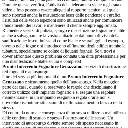
Durante questa verifica, l’attività della telecamera viene registrata e
video e foto possono essere allegati al rapporto tecnico, sul quale
sono riportati anche la misurazione laser delle pendenze e i grafici.
I risultati delle video ispezioni sono utilizzati anche per comunicare
l’andamento dei lavori e mantenere il cliente sempre aggiornato.
Richiedere servizi di pulizia, spurgo e disostruzione fognature è utile
anche a salvaguardare la vostra abitazione dal punto di vista della
sanificazione: insetti infestanti come blatte e scarafaggi, ad esempio,
vivono nelle fogne e si introducono all’interno degli edifici tramite le
tubature, specialmente se colme di liquami fognari. Se ti trovi a
dover affrontare questo problema contatta una ditta professionale per
una disinfestazione blatte sicura e completa!
Pronto Intervento Fognature Genazzano
:i servizi di disostruzione
reti fognanti e autospurgo
Uno dei servizi più importanti di un
Pronto Intervento Fognature
Genazzano
è sicuramente quello dell’autospurgo. Nella maggior
parte dei casi , quando si osservano le regole che disciplinano il
corretto utilizzo dell’impianto fognario e si esegue una regolare
manutenzione, in un impianto eseguito a regola d’arte non si
dovrebbe riscontrare situazioni di malfunzionamenti o blocco dello
stesso.
Di contro, la normale conseguenza di un sovra utilizzo o mal utilizzo
delle condotte di scarico è spesso l’ostruzione delle stesse. Un
intervento di autospurgo diviene sempre più spesso necessario in