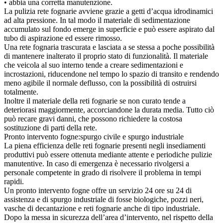
• abbia una corretta manutenzione.
La pulizia rete fognarie avviene grazie a getti d’acqua idrodinamici
ad alta pressione. In tal modo il materiale di sedimentazione
accumulato sul fondo emerge in superficie e può essere aspirato dal
tubo di aspirazione ed essere rimosso.
Una rete fognaria trascurata e lasciata a se stessa a poche possibilità
di mantenere inalterato il proprio stato di funzionalità. Il materiale
che veicola al suo interno tende a creare sedimentazioni e
incrostazioni, riducendone nel tempo lo spazio di transito e rendendo
meno agibile il normale deflusso, con la possibilità di ostruirsi
totalmente.
Inoltre il materiale della reti fognarie se non curato tende a
deteriorasi maggiormente, accorciandone la durata media. Tutto ciò
può recare gravi danni, che possono richiedere la costosa
sostituzione di parti della rete.
Pronto intervento fogne:spurgo civile e spurgo industriale
La piena efficienza delle reti fognarie presenti negli insediamenti
produttivi può essere ottenuta mediante attente e periodiche pulizie
manutentive. In caso di emergenza è necessario rivolgersi a
personale competente in grado di risolvere il problema in tempi
rapidi.
Un pronto intervento fogne offre un servizio 24 ore su 24 di
assistenza e di spurgo industriale di fosse biologiche, pozzi neri,
vasche di decantazione e reti fognarie anche di tipo industriale.
Dopo la messa in sicurezza dell’area d’intervento, nel rispetto della