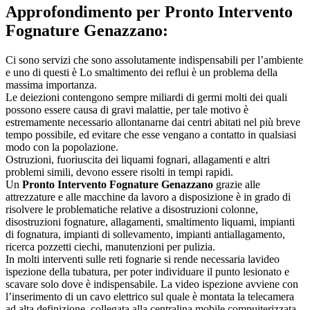
Approfondimento per
Pronto Intervento
Fognature Genazzano:
Ci sono servizi che sono assolutamente indispensabili per l’ambiente
e uno di questi è Lo smaltimento dei reflui è un problema della
massima importanza.
Le deiezioni contengono sempre miliardi di germi molti dei quali
possono essere causa di gravi malattie, per tale motivo è
estremamente necessario allontanarne dai centri abitati nel più breve
tempo possibile, ed evitare che esse vengano a contatto in qualsiasi
modo con la popolazione.
Ostruzioni, fuoriuscita dei liquami fognari, allagamenti e altri
problemi simili, devono essere risolti in tempi rapidi.
Un
Pronto Intervento Fognature Genazzano
grazie alle
attrezzature e alle macchine da lavoro a disposizione è in grado di
risolvere le problematiche relative a disostruzioni colonne,
disostruzioni fognature, allagamenti, smaltimento liquami, impianti
di fognatura, impianti di sollevamento, impianti antiallagamento,
ricerca pozzetti ciechi, manutenzioni per pulizia.
In molti interventi sulle reti fognarie si rende necessaria lavideo
ispezione della tubatura, per poter individuare il punto lesionato e
scavare solo dove è indispensabile. La video ispezione avviene con
l’inserimento di un cavo elettrico sul quale è montata la telecamera
ad alta definizione, collegata alla centralina mobile compuiterizzata.