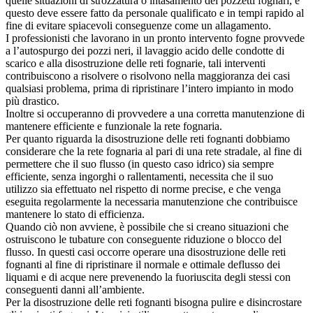
quelle situazioni di strozzatura o intasamento dei pozzetti fognari, e
questo deve essere fatto da personale qualificato e in tempi rapido al
fine di evitare spiacevoli conseguenze come un allagamento.
I professionisti che lavorano in un pronto intervento fogne provvede
a l’autospurgo dei pozzi neri, il lavaggio acido delle condotte di
scarico e alla disostruzione delle reti fognarie, tali interventi
contribuiscono a risolvere o risolvono nella maggioranza dei casi
qualsiasi problema, prima di ripristinare l’intero impianto in modo
più drastico.
Inoltre si occuperanno di provvedere a una corretta manutenzione di
mantenere efficiente e funzionale la rete fognaria.
Per quanto riguarda la disostruzione delle reti fognanti dobbiamo
considerare che la rete fognaria al pari di una rete stradale, al fine di
permettere che il suo flusso (in questo caso idrico) sia sempre
efficiente, senza ingorghi o rallentamenti, necessita che il suo
utilizzo sia effettuato nel rispetto di norme precise, e che venga
eseguita regolarmente la necessaria manutenzione che contribuisce
mantenere lo stato di efficienza.
Quando ciò non avviene, è possibile che si creano situazioni che
ostruiscono le tubature con conseguente riduzione o blocco del
flusso. In questi casi occorre operare una disostruzione delle reti
fognanti al fine di ripristinare il normale e ottimale deflusso dei
liquami e di acque nere prevenendo la fuoriuscita degli stessi con
conseguenti danni all’ambiente.
Per la disostruzione delle reti fognanti bisogna pulire e disincrostare