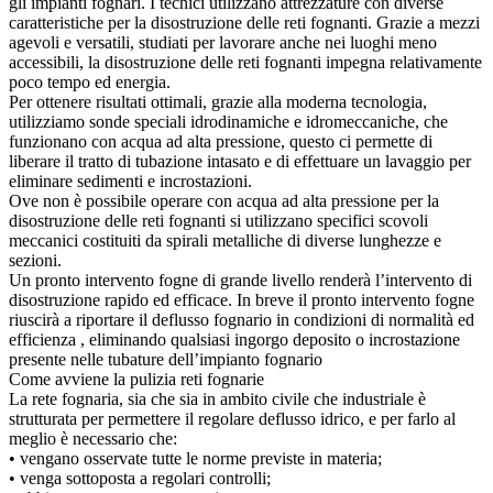
gli impianti fognari. I tecnici utilizzano attrezzature con diverse
caratteristiche per la disostruzione delle reti fognanti. Grazie a mezzi
agevoli e versatili, studiati per lavorare anche nei luoghi meno
accessibili, la disostruzione delle reti fognanti impegna relativamente
poco tempo ed energia.
Per ottenere risultati ottimali, grazie alla moderna tecnologia,
utilizziamo sonde speciali idrodinamiche e idromeccaniche, che
funzionano con acqua ad alta pressione, questo ci permette di
liberare il tratto di tubazione intasato e di effettuare un lavaggio per
eliminare sedimenti e incrostazioni.
Ove non è possibile operare con acqua ad alta pressione per la
disostruzione delle reti fognanti si utilizzano specifici scovoli
meccanici costituiti da spirali metalliche di diverse lunghezze e
sezioni.
Un pronto intervento fogne di grande livello renderà l’intervento di
disostruzione rapido ed efficace. In breve il pronto intervento fogne
riuscirà a riportare il deflusso fognario in condizioni di normalità ed
efficienza , eliminando qualsiasi ingorgo deposito o incrostazione
presente nelle tubature dell’impianto fognario
Come avviene la pulizia reti fognarie
La rete fognaria, sia che sia in ambito civile che industriale è
strutturata per permettere il regolare deflusso idrico, e per farlo al
meglio è necessario che:
• vengano osservate tutte le norme previste in materia;
• venga sottoposta a regolari controlli;