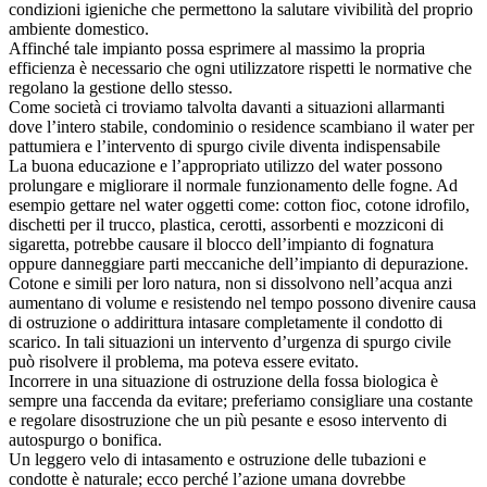
condizioni igieniche che permettono la salutare vivibilità del proprio
ambiente domestico.
Affinché tale impianto possa esprimere al massimo la propria
efficienza è necessario che ogni utilizzatore rispetti le normative che
regolano la gestione dello stesso.
Come società ci troviamo talvolta davanti a situazioni allarmanti
dove l’intero stabile, condominio o residence scambiano il water per
pattumiera e l’intervento di spurgo civile diventa indispensabile
La buona educazione e l’appropriato utilizzo del water possono
prolungare e migliorare il normale funzionamento delle fogne. Ad
esempio gettare nel water oggetti come: cotton fioc, cotone idrofilo,
dischetti per il trucco, plastica, cerotti, assorbenti e mozziconi di
sigaretta, potrebbe causare il blocco dell’impianto di fognatura
oppure danneggiare parti meccaniche dell’impianto di depurazione.
Cotone e simili per loro natura, non si dissolvono nell’acqua anzi
aumentano di volume e resistendo nel tempo possono divenire causa
di ostruzione o addirittura intasare completamente il condotto di
scarico. In tali situazioni un intervento d’urgenza di spurgo civile
può risolvere il problema, ma poteva essere evitato.
Incorrere in una situazione di ostruzione della fossa biologica è
sempre una faccenda da evitare; preferiamo consigliare una costante
e regolare disostruzione che un più pesante e esoso intervento di
autospurgo o bonifica.
Un leggero velo di intasamento e ostruzione delle tubazioni e
condotte è naturale; ecco perché l’azione umana dovrebbe