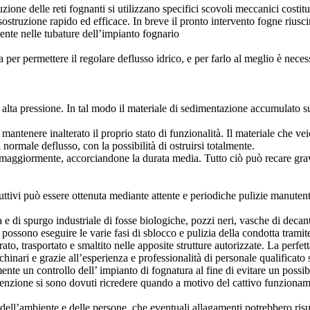
ione delle reti fognanti si utilizzano specifici scovoli meccanici costitui
ostruzione rapido ed efficace. In breve il pronto intervento fogne riuscir
ente nelle tubature dell’impianto fognario
ta per permettere il regolare deflusso idrico, e per farlo al meglio è neces
 alta pressione. In tal modo il materiale di sedimentazione accumulato s
i mantenere inalterato il proprio stato di funzionalità. Il materiale che v
normale deflusso, con la possibilità di ostruirsi totalmente.
si maggiormente, accorciandone la durata media. Tutto ciò può recare grav
duttivi può essere ottenuta mediante attente e periodiche pulizie manuten
 e di spurgo industriale di fosse biologiche, pozzi neri, vasche di decan
i possono eseguire le varie fasi di sblocco e pulizia della condotta trami
irato, trasportato e smaltito nelle apposite strutture autorizzate. La perf
chinari e grazie all’esperienza e professionalità di personale qualificato
ente un controllo dell’ impianto di fognatura al fine di evitare un possib
enzione si sono dovuti ricredere quando a motivo del cattivo funzionamen
o dell’ambiente e delle persone, che eventuali allagamenti potrebbero risu