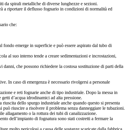
ti da spirali metalliche di diverse lunghezze e sezioni.
à a riportare il deflusso fognario in condizioni di normalità ed
sario che:
ul fondo emerge in superficie e può essere aspirato dal tubo di
eicola al suo interno tende a creare sedimentazioni e incrostazioni,
i danni, che possono richiedere la costosa sostituzione di parti della
tive. In caso di emergenza è necessario rivolgersi a personale
tazione e reti fognarie anche di tipo industriale. Dopo la messa in
te getti d’acqua idrodinamici ad alta pressione.
etta riuscita dello spurgo industriale anche quando questo si presenta
 si può riuscire a risolvere il problema senza danneggiare le tubazioni.
ile allagamento o la rottura dei tubi di canalizzazione.
to dell’impianto di fognatura sono stati costretti a fermare la
ltare molto pericolosi a causa delle sostanze scaricate dalla fabbrica.