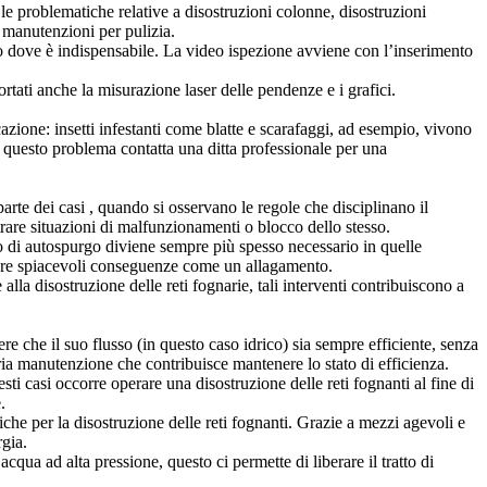
 le problematiche relative a disostruzioni colonne, disostruzioni
, manutenzioni per pulizia.
solo dove è indispensabile. La video ispezione avviene con l’inserimento
ortati anche la misurazione laser delle pendenze e i grafici.
cazione: insetti infestanti come blatte e scarafaggi, ad esempio, vivono
re questo problema contatta una ditta professionale per una
rte dei casi , quando si osservano le regole che disciplinano il
rare situazioni di malfunzionamenti o blocco dello stesso.
to di autospurgo diviene sempre più spesso necessario in quelle
vitare spiacevoli conseguenze come un allagamento.
lla disostruzione delle reti fognarie, tali interventi contribuiscono a
ere che il suo flusso (in questo caso idrico) sia sempre efficiente, senza
aria manutenzione che contribuisce mantenere lo stato di efficienza.
i casi occorre operare una disostruzione delle reti fognanti al fine di
.
stiche per la disostruzione delle reti fognanti. Grazie a mezzi agevoli e
rgia.
qua ad alta pressione, questo ci permette di liberare il tratto di