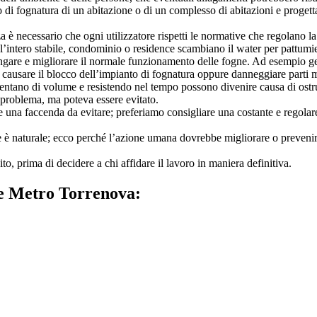
di fognatura di un abitazione o di un complesso di abitazioni e progettat
 è necessario che ogni utilizzatore rispetti le normative che regolano la
l’intero stabile, condominio o residence scambiano il water per pattumie
are e migliorare il normale funzionamento delle fogne. Ad esempio getta
ebbe causare il blocco dell’impianto di fognatura oppure danneggiare part
entano di volume e resistendo nel tempo possono divenire causa di ostru
l problema, ma poteva essere evitato.
re una faccenda da evitare; preferiamo consigliare una costante e regola
 è naturale; ecco perché l’azione umana dovrebbe migliorare o prevenire
to, prima di decidere a chi affidare il lavoro in maniera definitiva.
e Metro Torrenova: