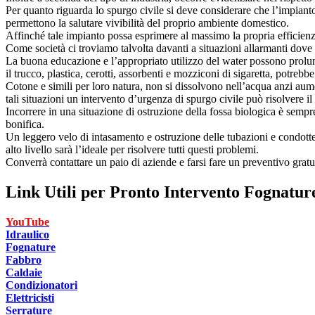
Per quanto riguarda lo spurgo civile si deve considerare che l’impianto 
permettono la salutare vivibilità del proprio ambiente domestico.
Affinché tale impianto possa esprimere al massimo la propria efficienza
Come società ci troviamo talvolta davanti a situazioni allarmanti dove 
La buona educazione e l’appropriato utilizzo del water possono prolung
il trucco, plastica, cerotti, assorbenti e mozziconi di sigaretta, potr
Cotone e simili per loro natura, non si dissolvono nell’acqua anzi aum
tali situazioni un intervento d’urgenza di spurgo civile può risolvere i
Incorrere in una situazione di ostruzione della fossa biologica è semp
bonifica.
Un leggero velo di intasamento e ostruzione delle tubazioni e condotte
alto livello sarà l’ideale per risolvere tutti questi problemi.
Converrà contattare un paio di aziende e farsi fare un preventivo gratui
Link Utili per
Pronto Intervento Fognatur
YouTube
Idraulico
Fognature
Fabbro
Caldaie
Condizionatori
Elettricisti
Serrature