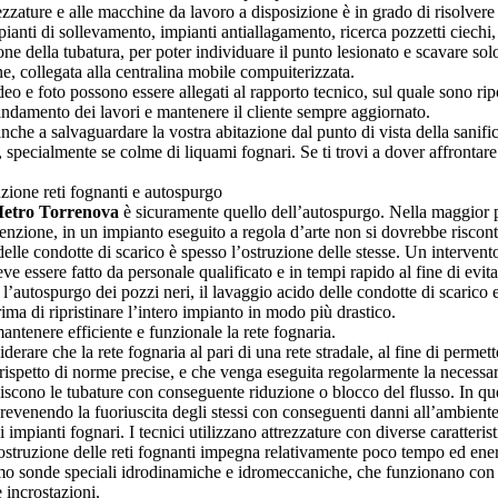
rezzature e alle macchine da lavoro a disposizione è in grado di risolvere
ianti di sollevamento, impianti antiallagamento, ricerca pozzetti ciechi
zione della tubatura, per poter individuare il punto lesionato e scavare 
ne, collegata alla centralina mobile compuiterizzata.
ideo e foto possono essere allegati al rapporto tecnico, sul quale sono rip
l’andamento dei lavori e mantenere il cliente sempre aggiornato.
anche a salvaguardare la vostra abitazione dal punto di vista della sanifi
re, specialmente se colme di liquami fognari. Se ti trovi a dover affronta
ruzione reti fognanti e autospurgo
Metro Torrenova
è sicuramente quello dell’autospurgo. Nella maggior pa
tenzione, in un impianto eseguito a regola d’arte non si dovrebbe riscont
elle condotte di scarico è spesso l’ostruzione delle stesse. Un interven
deve essere fatto da personale qualificato e in tempi rapido al fine di e
’autospurgo dei pozzi neri, il lavaggio acido delle condotte di scarico e a
ima di ripristinare l’intero impianto in modo più drastico.
ntenere efficiente e funzionale la rete fognaria.
rare che la rete fognaria al pari di una rete stradale, al fine di permett
el rispetto di norme precise, e che venga eseguita regolarmente la necess
scono le tubature con conseguente riduzione o blocco del flusso. In quest
 prevenendo la fuoriuscita degli stessi con conseguenti danni all’ambiente
i impianti fognari. I tecnici utilizzano attrezzature con diverse caratteri
disostruzione delle reti fognanti impegna relativamente poco tempo ed ene
iamo sonde speciali idrodinamiche e idromeccaniche, che funzionano con ac
 incrostazioni.