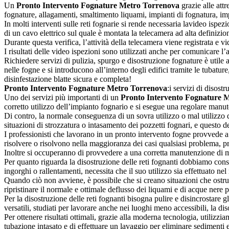
Un
Pronto Intervento Fognature Metro Torrenova
grazie alle att
fognature, allagamenti, smaltimento liquami, impianti di fognatura, imp
In molti interventi sulle reti fognarie si rende necessaria lavideo ispe
di un cavo elettrico sul quale è montata la telecamera ad alta definizio
Durante questa verifica, l’attività della telecamera viene registrata e v
I risultati delle video ispezioni sono utilizzati anche per comunicare 
Richiedere servizi di pulizia, spurgo e disostruzione fognature è utile 
nelle fogne e si introducono all’interno degli edifici tramite le tubatu
disinfestazione blatte sicura e completa!
Pronto Intervento Fognature Metro Torrenova
:i servizi di disost
Uno dei servizi più importanti di un
Pronto Intervento Fognature 
corretto utilizzo dell’impianto fognario e si esegue una regolare manu
Di contro, la normale conseguenza di un sovra utilizzo o mal utilizzo d
situazioni di strozzatura o intasamento dei pozzetti fognari, e questo 
I professionisti che lavorano in un pronto intervento fogne provvede a l
risolvere o risolvono nella maggioranza dei casi qualsiasi problema, pr
Inoltre si occuperanno di provvedere a una corretta manutenzione di ma
Per quanto riguarda la disostruzione delle reti fognanti dobbiamo conside
ingorghi o rallentamenti, necessita che il suo utilizzo sia effettuato n
Quando ciò non avviene, è possibile che si creano situazioni che ostrui
ripristinare il normale e ottimale deflusso dei liquami e di acque nere
Per la disostruzione delle reti fognanti bisogna pulire e disincrostare gl
versatili, studiati per lavorare anche nei luoghi meno accessibili, la 
Per ottenere risultati ottimali, grazie alla moderna tecnologia, utilizz
tubazione intasato e di effettuare un lavaggio per eliminare sedimenti e