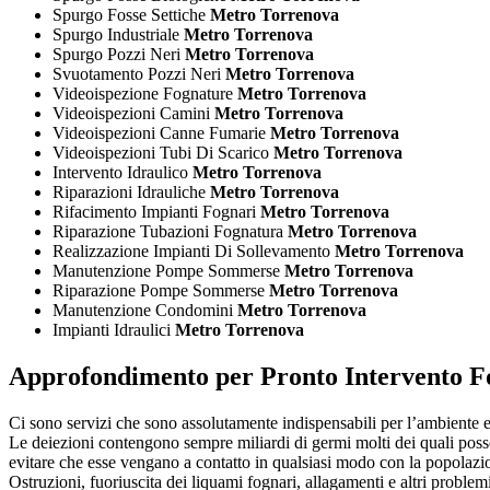
Spurgo Fosse Settiche
Metro Torrenova
Spurgo Industriale
Metro Torrenova
Spurgo Pozzi Neri
Metro Torrenova
Svuotamento Pozzi Neri
Metro Torrenova
Videoispezione Fognature
Metro Torrenova
Videoispezioni Camini
Metro Torrenova
Videoispezioni Canne Fumarie
Metro Torrenova
Videoispezioni Tubi Di Scarico
Metro Torrenova
Intervento Idraulico
Metro Torrenova
Riparazioni Idrauliche
Metro Torrenova
Rifacimento Impianti Fognari
Metro Torrenova
Riparazione Tubazioni Fognatura
Metro Torrenova
Realizzazione Impianti Di Sollevamento
Metro Torrenova
Manutenzione Pompe Sommerse
Metro Torrenova
Riparazione Pompe Sommerse
Metro Torrenova
Manutenzione Condomini
Metro Torrenova
Impianti Idraulici
Metro Torrenova
Approfondimento per
Pronto Intervento 
Ci sono servizi che sono assolutamente indispensabili per l’ambiente 
Le deiezioni contengono sempre miliardi di germi molti dei quali posso
evitare che esse vengano a contatto in qualsiasi modo con la popolazi
Ostruzioni, fuoriuscita dei liquami fognari, allagamenti e altri problemi