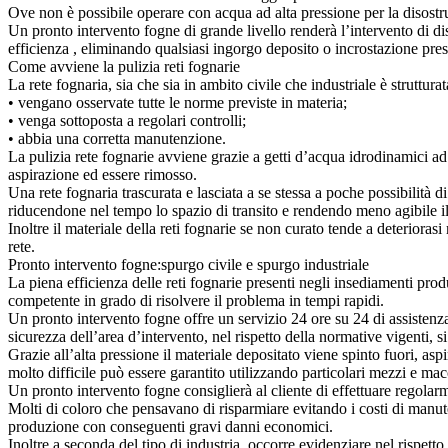
Ove non è possibile operare con acqua ad alta pressione per la disostruz
Un pronto intervento fogne di grande livello renderà l’intervento di dis
efficienza , eliminando qualsiasi ingorgo deposito o incrostazione pres
Come avviene la pulizia reti fognarie
La rete fognaria, sia che sia in ambito civile che industriale è struttura
• vengano osservate tutte le norme previste in materia;
• venga sottoposta a regolari controlli;
• abbia una corretta manutenzione.
La pulizia rete fognarie avviene grazie a getti d’acqua idrodinamici ad
aspirazione ed essere rimosso.
Una rete fognaria trascurata e lasciata a se stessa a poche possibilità d
riducendone nel tempo lo spazio di transito e rendendo meno agibile il 
Inoltre il materiale della reti fognarie se non curato tende a deteriora
rete.
Pronto intervento fogne:spurgo civile e spurgo industriale
La piena efficienza delle reti fognarie presenti negli insediamenti pro
competente in grado di risolvere il problema in tempi rapidi.
Un pronto intervento fogne offre un servizio 24 ore su 24 di assistenza
sicurezza dell’area d’intervento, nel rispetto della normative vigenti, s
Grazie all’alta pressione il materiale depositato viene spinto fuori, asp
molto difficile può essere garantito utilizzando particolari mezzi e mac
Un pronto intervento fogne consiglierà al cliente di effettuare regolarm
Molti di coloro che pensavano di risparmiare evitando i costi di manut
produzione con conseguenti gravi danni economici.
Inoltre a seconda del tipo di industria, occorre evidenziare nel rispett