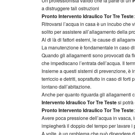
Un professionista valido che fa parte di un
P
a distruggere tali ostruzioni
Pronto Intervento Idraulico Tor Tre Teste
Ritrovarsi l’acqua in casa è un incubo che v
solito per assistere all’allagamento della pro
Al di là di fattori esterni, le cause di allag
La manutenzione è fondamentale in caso di pr
Quando gli allagamenti sono provocati da flu
che impediscano l’entrata dell’acqua. Il term
Insieme a questi sistemi di prevenzione, è i
terriccio e detriti, soprattutto in caso di f
lontano dall’abitazione.
Anche per quanto riguarda gli allagamenti 
Intervento Idraulico Tor Tre Teste
si potrà 
Pronto Intervento Idraulico Tor Tre Teste
Avere poca pressione dell’acqua in vasca, in 
impiegherà il doppio del tempo per lavare i p
A volte, è un problema che può dipendere dall