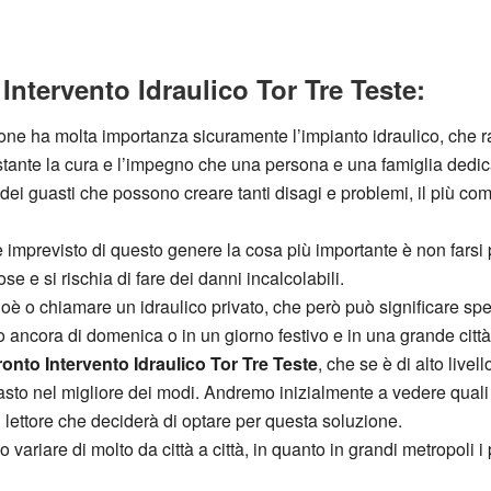
Intervento Idraulico Tor Tre Teste:
zione ha molta importanza sicuramente l’impianto idraulico, che
stante la cura e l’impegno che una persona e una famiglia ded
dei guasti che possono creare tanti disagi e problemi, il più co
imprevisto di questo genere la cosa più importante è non farsi 
se e si rischia di fare dei danni incalcolabili.
oè o chiamare un idraulico privato, che però può significare spe
io ancora di domenica o in un giorno festivo e in una grande città
onto Intervento Idraulico Tor Tre Teste
, che se è di alto live
uasto nel migliore dei modi. Andremo inizialmente a vedere quali 
 lettore che deciderà di optare per questa soluzione.
variare di molto da città a città, in quanto in grandi metropoli i