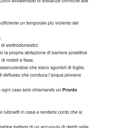
zioni avvalendosi di sostanze chimiche atte
ufficiente un temporale più violento del
.
 di elettrodomestici
 la propria abitazione di barriere protettive
di mobili e fisse.
 assicurandosi che siano sgombri di foglie,
ma di deflusso che conduca l’acqua piovana
in ogni caso solo chiamando un
Pronto
 rubinetti in casa e rendersi conto che si
ebbe trattarsi di un accumulo di detriti nelle