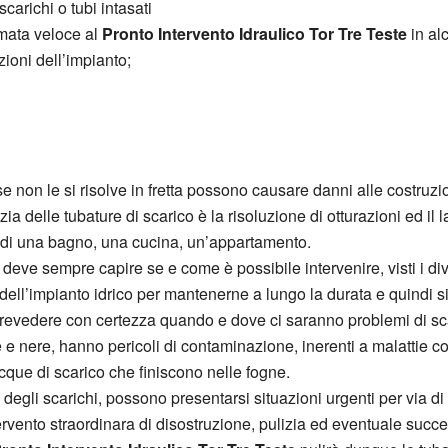
:scarichi o tubi intasati
amata veloce al
Pronto Intervento Idraulico Tor Tre Teste
in alc
zioni dell’impianto;
on le si risolve in fretta possono causare danni alle costruzioni,
 delle tubature di scarico è la risoluzione di otturazioni ed il l
e di una bagno, una cucina, un’appartamento.
 deve sempre capire se e come è possibile intervenire, visti i div
dell’impianto idrico per mantenerne a lungo la durata e quindi s
prevedere con certezza quando e dove ci saranno problemi di sc
e e nere, hanno pericoli di contaminazione, inerenti a malattie c
acque di scarico che finiscono nelle fogne.
gli scarichi, possono presentarsi situazioni urgenti per via di o
rvento straordinara di disostruzione, pulizia ed eventuale succ