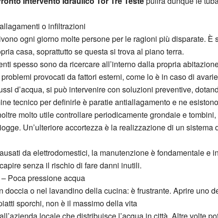
ronto Intervento Idraulico Tor Tre Teste
pulirà dunque le tuba
:allagamenti o infiltrazioni
ivono ogni giorno molte persone per le ragioni più disparate. È s
pria casa, soprattutto se questa si trova al piano terra.
amenti spesso sono da ricercare all’interno dalla propria abitazione
oblemi provocati da fattori esterni, come lo è in caso di avarie
ssi d’acqua, si può intervenire con soluzioni preventive, dotando
ine tecnico per definirle è paratie antiallagamento e ne esistono 
noltre molto utile controllare periodicamente grondaie e tombini,
orti piogge. Un’ulteriore accortezza è la realizzazione di un siste
causati da elettrodomestici, la manutenzione è fondamentale e 
capire senza il rischio di fare danni inutili.
: – Poca pressione acqua
doccia o nel lavandino della cucina: è frustrante. Aprire uno dei
iatti sporchi, non è il massimo della vita
’azienda locale che distribuisce l’acqua in città. Altre volte potr