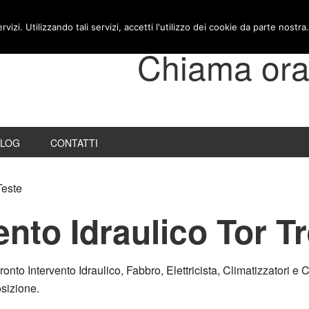
ervizi. Utilizzando tali servizi, accetti l'utilizzo dei cookie da parte nostra.
Chiama ora
BLOG
CONTATTI
Teste
ento Idraulico Tor T
Pronto Intervento Idraulico, Fabbro, Elettricista, Climatizzatori
osizione.