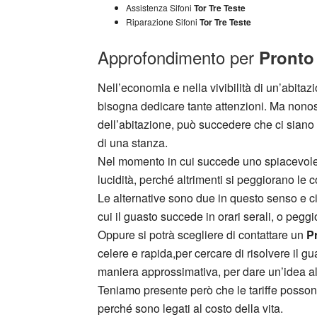
Assistenza Sifoni
Tor Tre Teste
Riparazione Sifoni
Tor Tre Teste
Approfondimento per
Pronto 
Nell’economia e nella vivibilità di un’abita
bisogna dedicare tante attenzioni. Ma nono
dell’abitazione, può succedere che ci siano 
di una stanza.
Nel momento in cui succede uno spiacevole 
lucidità, perché altrimenti si peggiorano le co
Le alternative sono due in questo senso e ci
cui il guasto succede in orari serali, o pegg
Oppure si potrà scegliere di contattare un
Pr
celere e rapida,per cercare di risolvere il g
maniera approssimativa, per dare un’idea al
Teniamo presente però che le tariffe possono 
perché sono legati al costo della vita.