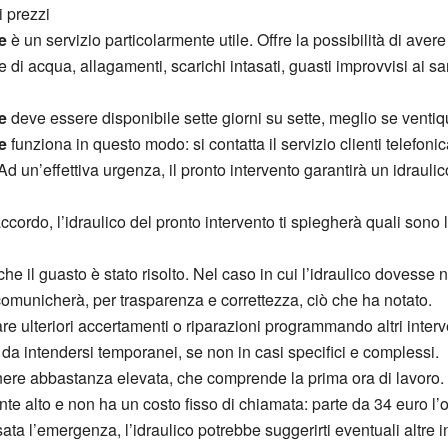
:i prezzi
e
è un servizio particolarmente utile. Offre la possibilità di aver
i acqua, allagamenti, scarichi intasati, guasti improvvisi ai sanit
e
deve essere disponibile sette giorni su sette, meglio se ventiqu
e
funziona in questo modo: si contatta il servizio clienti telefo
Ad un’effettiva urgenza, il pronto intervento garantirà un idraul
 accordo, l’idraulico del pronto intervento ti spiegherà quali son
i che il guasto è stato risolto. Nel caso in cui l’idraulico dovesse
omunicherà, per trasparenza e correttezza, ciò che ha notato.
tuare ulteriori accertamenti o riparazioni programmando altri inte
 da intendersi temporanei, se non in casi specifici e complessi.
nere abbastanza elevata, che comprende la prima ora di lavoro. Di
 alto e non ha un costo fisso di chiamata: parte da 34 euro l’o
ata l’emergenza, l’idraulico potrebbe suggerirti eventuali altre in