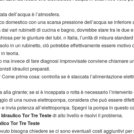
rtata dell’acqua è l’atmosfera.
ico domestico con una scarsa pressione dell’acqua se inferiore a
 dai vari rubinetti di cucina e bagno, dovrebbe stare tra le due e
osa per le giunture dei tubi. n Italia, l’unità di misura standard
 solo in un rubinetto, ciò potrebbe effettivamente essere motivo
 in teoria.
sato ma invece di fare diagnosi improvvisate conviene chiamare u
nisti idraulici preparati.
Come prima cosa: controlla se è staccata l’alimentazione elettr
 alla girante; se si è inceppata o rotta è necessario l’interven
aggio di una nuova elettropompa, considera che può essere difet
so e invia potenza all’elettropompa. Spegni la pompa in questo ca
 Idraulico Tor Tre Teste
di alto livello e risolvi il problema.
lico Tor Tre Teste
vuto bisogna chiedere se ci sono eventuali costi aggiuntivi per n