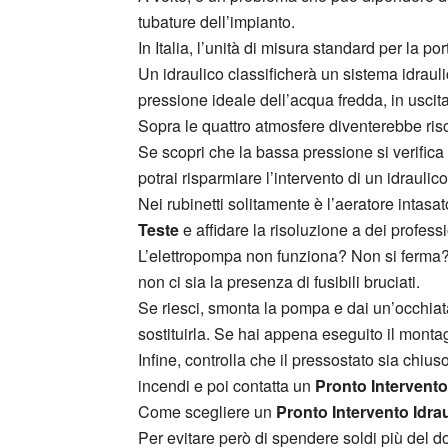
tubature dell’impianto.
In Italia, l’unità di misura standard per la po
Un idraulico classificherà un sistema idraul
pressione ideale dell’acqua fredda, in uscita
Sopra le quattro atmosfere diventerebbe rischi
Se scopri che la bassa pressione si verifica
potrai risparmiare l’intervento di un idraulico
Nei rubinetti solitamente è l’aeratore inta
Teste
e affidare la risoluzione a dei professio
L’elettropompa non funziona? Non si ferma? 
non ci sia la presenza di fusibili bruciati.
Se riesci, smonta la pompa e dai un’occhiata
sostituirla. Se hai appena eseguito il mont
Infine, controlla che il pressostato sia chiu
incendi e poi contatta un
Pronto Intervento
Come scegliere un
Pronto Intervento Idrau
Per evitare però di spendere soldi più del do