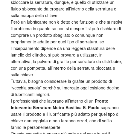
sbloccare la serratura, dunque, è quello di utilizzare un
fluido sbloccante da erogare all’interno della serratura e
sulla mappa della chiave.
Però un lubrificante non è detto che funzioni e che si risolvi
il problema in quanto se non si è esperti si può rischiare di
comprare un prodotto sbagliato o comunque non
propriamente adatto per quel tipo di serratura. se
l’inceppamento dipende da una leggera sfasatura delle
lamelle del cilindro, si può provare a utilizzare, in
alternativa, la polvere di grafite per serrature da distribuire,
con una pompetta, all’interno della serratura bloccata e
sulla chiave.
Tuttavia, bisogna considerare la grafite un prodotto di
“vecchia scuola” perchè sul mercato oggi esistono decine
di lubrificanti migliori.
I professionisti che lavorano all’interno di un
Pronto
Intervento Serrature Metro Basilica S. Paolo
sapranno
usare il prodotto e il lubrificante più adatto per quel tipo di
chiave danneggiata e non faranno errori, che di solito
fanno le personeinesperte.
Questo concetto è ancora più valido nel caso in cui il