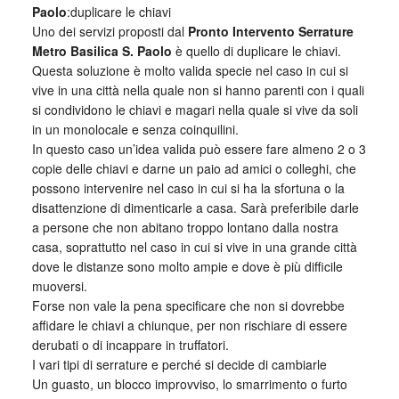
Paolo
:duplicare le chiavi
Uno dei servizi proposti dal
Pronto Intervento Serrature
Metro Basilica S. Paolo
è quello di duplicare le chiavi.
Questa soluzione è molto valida specie nel caso in cui si
vive in una città nella quale non si hanno parenti con i quali
si condividono le chiavi e magari nella quale si vive da soli
in un monolocale e senza coinquilini.
In questo caso un’idea valida può essere fare almeno 2 o 3
copie delle chiavi e darne un paio ad amici o colleghi, che
possono intervenire nel caso in cui si ha la sfortuna o la
disattenzione di dimenticarle a casa. Sarà preferibile darle
a persone che non abitano troppo lontano dalla nostra
casa, soprattutto nel caso in cui si vive in una grande città
dove le distanze sono molto ampie e dove è più difficile
muoversi.
Forse non vale la pena specificare che non si dovrebbe
affidare le chiavi a chiunque, per non rischiare di essere
derubati o di incappare in truffatori.
I vari tipi di serrature e perché si decide di cambiarle
Un guasto, un blocco improvviso, lo smarrimento o furto