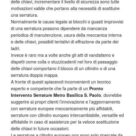
delle chiavi, incrementare il livello di sicurezza sono tutte
motivazioni valide che portano alla necessità di sostituire
una serratura.
Normalmente le cause legate ai blocchi o guasti improvvisi
di una serratura possono dipendere da mancanza
periodica di manutenzione, usura della meccanica interna
e delle chiavi, possibili tentativi di effrazione da parte dei
ladri.
Invece è raro ma a volte anche gli atti di vandalismo e
dispetti come colla o stuzzicadenti nel foro di passaggio
delle chiavi comportano il blocco di un cilindro o di una
serratura doppia mappa.
A fronte di questi spiacevoli inconvenienti un tecnico
esperto e competente che fa parte di un
Pronto
Intervento Serrature Metro Basilica S. Paolo
, dovrebbe
suggerire ai propri clienti l’innovazione e l’aggiornamento
con serrature europee meccanicamente più affidabili,
serrature con cilindro europeo intercambiabile, versatile ed
affidabile in caso di assistenze per la veloce sostituzione
delle chiavi in future occasioni.
Le serrature a cilindro europeo non sono solo ricercate da