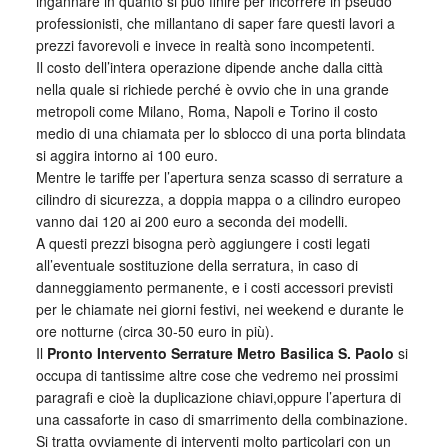
ingannare in quanto si può finire per incorrere in pseudo
professionisti, che millantano di saper fare questi lavori a
prezzi favorevoli e invece in realtà sono incompetenti.
Il costo dell’intera operazione dipende anche dalla città
nella quale si richiede perché è ovvio che in una grande
metropoli come Milano, Roma, Napoli e Torino il costo
medio di una chiamata per lo sblocco di una porta blindata
si aggira intorno ai 100 euro.
Mentre le tariffe per l’apertura senza scasso di serrature a
cilindro di sicurezza, a doppia mappa o a cilindro europeo
vanno dai 120 ai 200 euro a seconda dei modelli.
A questi prezzi bisogna però aggiungere i costi legati
all’eventuale sostituzione della serratura, in caso di
danneggiamento permanente, e i costi accessori previsti
per le chiamate nei giorni festivi, nei weekend e durante le
ore notturne (circa 30-50 euro in più).
Il
Pronto Intervento Serrature Metro Basilica S. Paolo
si
occupa di tantissime altre cose che vedremo nei prossimi
paragrafi e cioè la duplicazione chiavi,oppure l’apertura di
una cassaforte in caso di smarrimento della combinazione.
Si tratta ovviamente di interventi molto particolari con un