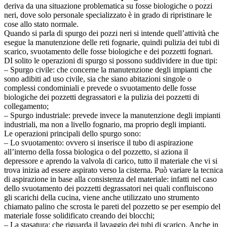
deriva da una situazione problematica su fosse biologiche o pozzi
neri, dove solo personale specializzato è in grado di ripristinare le
cose allo stato normale.
Quando si parla di spurgo dei pozzi neri si intende quell’attività che
esegue la manutenzione delle reti fognarie, quindi pulizia dei tubi di
scarico, svuotamento delle fosse biologiche e dei pozzetti fognari.
DI solito le operazioni di spurgo si possono suddividere in due tipi:
– Spurgo civile: che concerne la manutenzione degli impianti che
sono adibiti ad uso civile, sia che siano abitazioni singole o
complessi condominiali e prevede o svuotamento delle fosse
biologiche dei pozzetti degrassatori e la pulizia dei pozzetti di
collegamento;
– Spurgo industriale: prevede invece la manutenzione degli impianti
industriali, ma non a livello fognario, ma proprio degli impianti.
Le operazioni principali dello spurgo sono:
– Lo svuotamento: ovvero si inserisce il tubo di aspirazione
all’interno della fossa biologica o del pozzetto, si aziona il
depressore e aprendo la valvola di carico, tutto il materiale che vi si
trova inizia ad essere aspirato verso la cisterna. Può variare la tecnica
di aspirazione in base alla consistenza del materiale: infatti nel caso
dello svuotamento dei pozzetti degrassatori nei quali confluiscono
gli scarichi della cucina, viene anche utilizzato uno strumento
chiamato palino che scrosta le pareti del pozzetto se per esempio del
materiale fosse solidificato creando dei blocchi;
– La stasatura: che riguarda il lavaggio dei tubi di scarico. Anche in