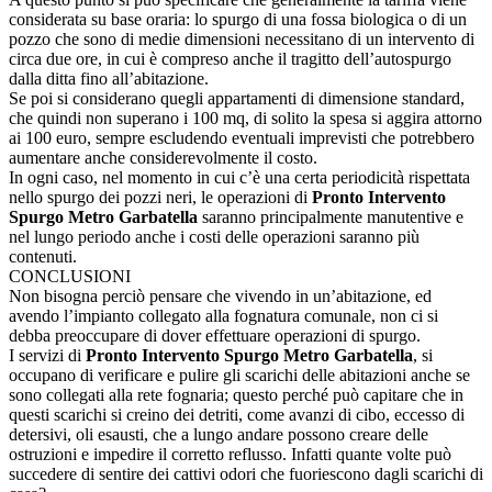
considerata su base oraria: lo spurgo di una fossa biologica o di un
pozzo che sono di medie dimensioni necessitano di un intervento di
circa due ore, in cui è compreso anche il tragitto dell’autospurgo
dalla ditta fino all’abitazione.
Se poi si considerano quegli appartamenti di dimensione standard,
che quindi non superano i 100 mq, di solito la spesa si aggira attorno
ai 100 euro, sempre escludendo eventuali imprevisti che potrebbero
aumentare anche considerevolmente il costo.
In ogni caso, nel momento in cui c’è una certa periodicità rispettata
nello spurgo dei pozzi neri, le operazioni di
Pronto Intervento
Spurgo Metro Garbatella
saranno principalmente manutentive e
nel lungo periodo anche i costi delle operazioni saranno più
contenuti.
CONCLUSIONI
Non bisogna perciò pensare che vivendo in un’abitazione, ed
avendo l’impianto collegato alla fognatura comunale, non ci si
debba preoccupare di dover effettuare operazioni di spurgo.
I servizi di
Pronto Intervento Spurgo Metro Garbatella
, si
occupano di verificare e pulire gli scarichi delle abitazioni anche se
sono collegati alla rete fognaria; questo perché può capitare che in
questi scarichi si creino dei detriti, come avanzi di cibo, eccesso di
detersivi, oli esausti, che a lungo andare possono creare delle
ostruzioni e impedire il corretto reflusso. Infatti quante volte può
succedere di sentire dei cattivi odori che fuoriescono dagli scarichi di