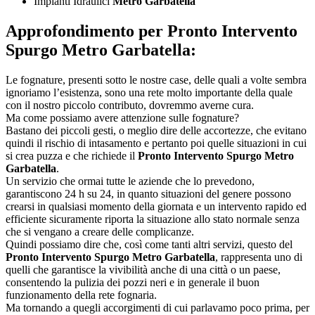
Impianti Idraulici
Metro Garbatella
Approfondimento per
Pronto Intervento
Spurgo Metro Garbatella:
Le fognature, presenti sotto le nostre case, delle quali a volte sembra
ignoriamo l’esistenza, sono una rete molto importante della quale
con il nostro piccolo contributo, dovremmo averne cura.
Ma come possiamo avere attenzione sulle fognature?
Bastano dei piccoli gesti, o meglio dire delle accortezze, che evitano
quindi il rischio di intasamento e pertanto poi quelle situazioni in cui
si crea puzza e che richiede il
Pronto Intervento Spurgo Metro
Garbatella
.
Un servizio che ormai tutte le aziende che lo prevedono,
garantiscono 24 h su 24, in quanto situazioni del genere possono
crearsi in qualsiasi momento della giornata e un intervento rapido ed
efficiente sicuramente riporta la situazione allo stato normale senza
che si vengano a creare delle complicanze.
Quindi possiamo dire che, così come tanti altri servizi, questo del
Pronto Intervento Spurgo Metro Garbatella
, rappresenta uno di
quelli che garantisce la vivibilità anche di una città o un paese,
consentendo la pulizia dei pozzi neri e in generale il buon
funzionamento della rete fognaria.
Ma tornando a quegli accorgimenti di cui parlavamo poco prima, per