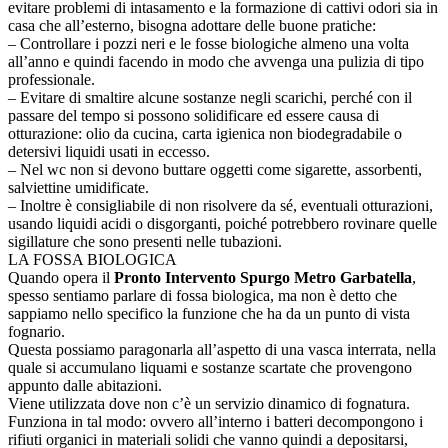
evitare problemi di intasamento e la formazione di cattivi odori sia in
casa che all’esterno, bisogna adottare delle buone pratiche:
– Controllare i pozzi neri e le fosse biologiche almeno una volta
all’anno e quindi facendo in modo che avvenga una pulizia di tipo
professionale.
– Evitare di smaltire alcune sostanze negli scarichi, perché con il
passare del tempo si possono solidificare ed essere causa di
otturazione: olio da cucina, carta igienica non biodegradabile o
detersivi liquidi usati in eccesso.
– Nel wc non si devono buttare oggetti come sigarette, assorbenti,
salviettine umidificate.
– Inoltre è consigliabile di non risolvere da sé, eventuali otturazioni,
usando liquidi acidi o disgorganti, poiché potrebbero rovinare quelle
sigillature che sono presenti nelle tubazioni.
LA FOSSA BIOLOGICA
Quando opera il
Pronto Intervento Spurgo Metro Garbatella
,
spesso sentiamo parlare di fossa biologica, ma non è detto che
sappiamo nello specifico la funzione che ha da un punto di vista
fognario.
Questa possiamo paragonarla all’aspetto di una vasca interrata, nella
quale si accumulano liquami e sostanze scartate che provengono
appunto dalle abitazioni.
Viene utilizzata dove non c’è un servizio dinamico di fognatura.
Funziona in tal modo: ovvero all’interno i batteri decompongono i
rifiuti organici in materiali solidi che vanno quindi a depositarsi,