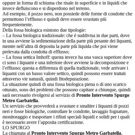
oppure in forma di schiuma che risale in superficie e in liquidi che
invece defluiscono e si disperdono nel terreno.
Ad esempio, il pozzo nero, non possiede delle forme di condotte che
permettono l’efflusso e quindi deve essere svuotato più
frequentemente.
Della fossa biologica esistono due tipologie:
– La fossa biologica tradizionale: che è suddivisa in due parti, dove
in una avviene la sedimentazione della parte più pesante dei liquami,
mentre nell’altra di deposita la parte più liquida che poi viene
prelevata dalla condotta di efflusso;
– La fossa settica Imhoff: questa invece ha una vasca superiore dove
ci sono i liquami e una inferiore dove avviene la decomposizione e
l’efflusso; questa a differenza di quella tradizionale, vede arrivare i
liquami con un basso valore settico, quindi possono essere trattati
attraverso vie naturali, quindi fitodepurazione.
La situazione quindi di una fossa biologica piena o di uno scarico
otturato, sono dei problemi che possono capitare a chiunque, quindi
sarà necessario rivolgersi al servizio di
Pronto Intervento Spurgo
Metro Garbatella
.
Un servizio che provvederà a svuotare e smaltire i liquami di pozzi
neri e fosse biologiche, controllare le condotte, lavaggio fognature,
monitoraggio e trasportare i rifiuti speciali liquidi e solidi per i quali
è necessario avere l’apposita certificazione.
LO SPURGO
La chiamata al
Pronto Intervento Spurgo Metro Garbatella
,