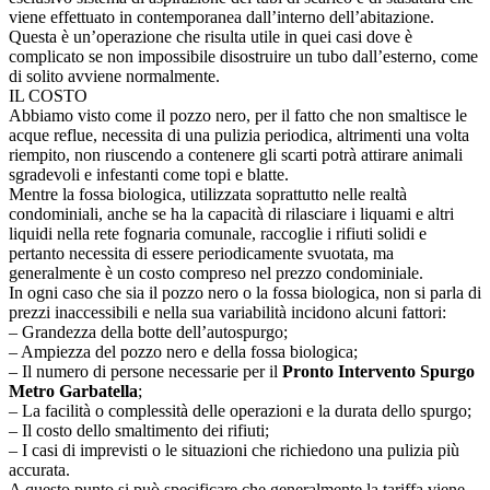
viene effettuato in contemporanea dall’interno dell’abitazione.
Questa è un’operazione che risulta utile in quei casi dove è
complicato se non impossibile disostruire un tubo dall’esterno, come
di solito avviene normalmente.
IL COSTO
Abbiamo visto come il pozzo nero, per il fatto che non smaltisce le
acque reflue, necessita di una pulizia periodica, altrimenti una volta
riempito, non riuscendo a contenere gli scarti potrà attirare animali
sgradevoli e infestanti come topi e blatte.
Mentre la fossa biologica, utilizzata soprattutto nelle realtà
condominiali, anche se ha la capacità di rilasciare i liquami e altri
liquidi nella rete fognaria comunale, raccoglie i rifiuti solidi e
pertanto necessita di essere periodicamente svuotata, ma
generalmente è un costo compreso nel prezzo condominiale.
In ogni caso che sia il pozzo nero o la fossa biologica, non si parla di
prezzi inaccessibili e nella sua variabilità incidono alcuni fattori:
– Grandezza della botte dell’autospurgo;
– Ampiezza del pozzo nero e della fossa biologica;
– Il numero di persone necessarie per il
Pronto Intervento Spurgo
Metro Garbatella
;
– La facilità o complessità delle operazioni e la durata dello spurgo;
– Il costo dello smaltimento dei rifiuti;
– I casi di imprevisti o le situazioni che richiedono una pulizia più
accurata.
A questo punto si può specificare che generalmente la tariffa viene