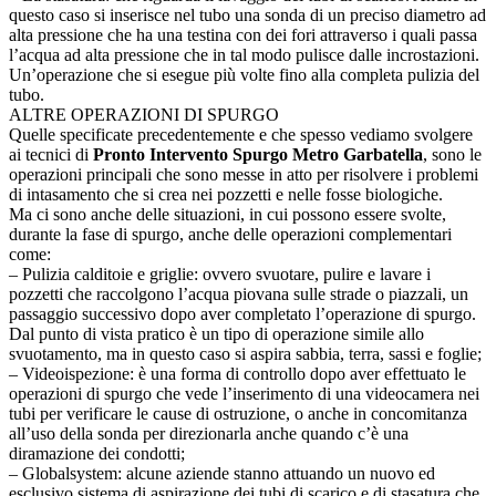
questo caso si inserisce nel tubo una sonda di un preciso diametro ad
alta pressione che ha una testina con dei fori attraverso i quali passa
l’acqua ad alta pressione che in tal modo pulisce dalle incrostazioni.
Un’operazione che si esegue più volte fino alla completa pulizia del
tubo.
ALTRE OPERAZIONI DI SPURGO
Quelle specificate precedentemente e che spesso vediamo svolgere
ai tecnici di
Pronto Intervento Spurgo Metro Garbatella
, sono le
operazioni principali che sono messe in atto per risolvere i problemi
di intasamento che si crea nei pozzetti e nelle fosse biologiche.
Ma ci sono anche delle situazioni, in cui possono essere svolte,
durante la fase di spurgo, anche delle operazioni complementari
come:
– Pulizia calditoie e griglie: ovvero svuotare, pulire e lavare i
pozzetti che raccolgono l’acqua piovana sulle strade o piazzali, un
passaggio successivo dopo aver completato l’operazione di spurgo.
Dal punto di vista pratico è un tipo di operazione simile allo
svuotamento, ma in questo caso si aspira sabbia, terra, sassi e foglie;
– Videoispezione: è una forma di controllo dopo aver effettuato le
operazioni di spurgo che vede l’inserimento di una videocamera nei
tubi per verificare le cause di ostruzione, o anche in concomitanza
all’uso della sonda per direzionarla anche quando c’è una
diramazione dei condotti;
– Globalsystem: alcune aziende stanno attuando un nuovo ed
esclusivo sistema di aspirazione dei tubi di scarico e di stasatura che